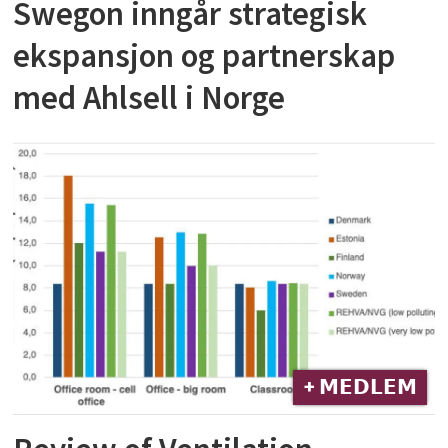
Swegon inngår strategisk
ekspansjon og partnerskap
med Ahlsell i Norge
+ 𝗠𝗘𝗗𝗟𝗘𝗠