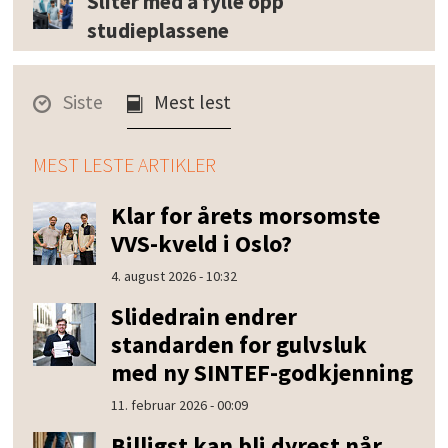
Sliter med å fylle opp
studieplassene
Siste
Mest lest
MEST LESTE ARTIKLER
Klar for årets morsomste
VVS-kveld i Oslo?
4. august 2026 - 10:32
Slidedrain endrer
standarden for gulvsluk
med ny SINTEF-godkjenning
11. februar 2026 - 00:09
Billigst kan bli dyrest når