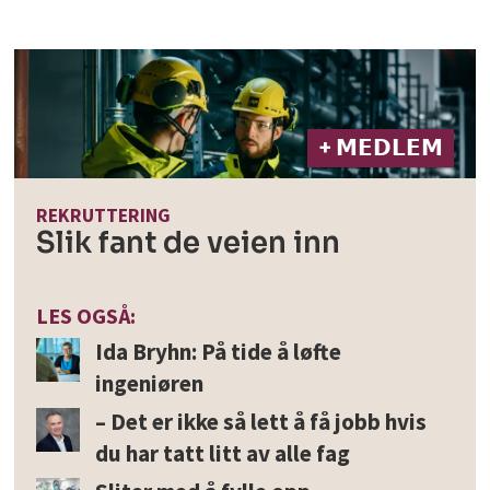
+ 𝗠𝗘𝗗𝗟𝗘𝗠
REKRUTTERING
Slik fant de veien inn
LES OGSÅ:
Ida Bryhn: På tide å løfte
ingeniøren
– Det er ikke så lett å få jobb hvis
du har tatt litt av alle fag