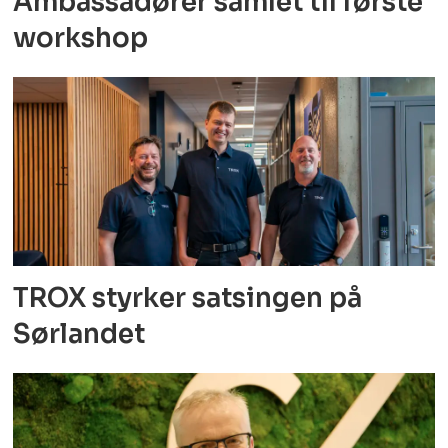
Ambassadører samlet til første
workshop
TROX styrker satsingen på
Sørlandet