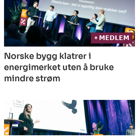
+ 𝗠𝗘𝗗𝗟𝗘𝗠
Norske bygg klatrer i
energimerket
uten å bruke
mindre strøm