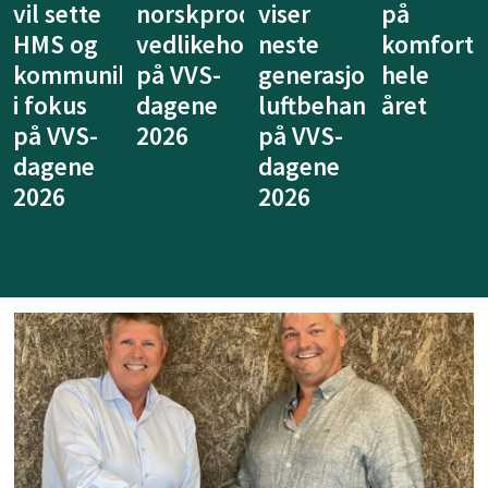
duserte
viser
på
nytt
vil vise
ldsprodukter
neste
komfort
system
at
generasjon
hele
for
ventilasj
luftbehandling
året
legionellasikring
kan
på VVS-
på VVS-
tenkes
dagene
dagene
annerled
2026