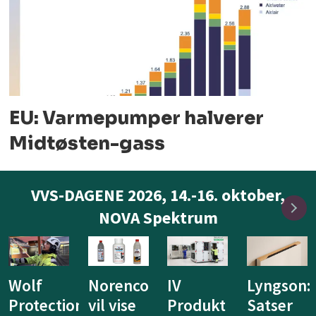
EU: Varmepumper halverer
Midtøsten-gass
VVS-DAGENE 2026, 14.-16. oktober,
NOVA Spektrum
IV
Lyngson:
Niprox
KE
Produkt
Satser
lanserer
Fibertec