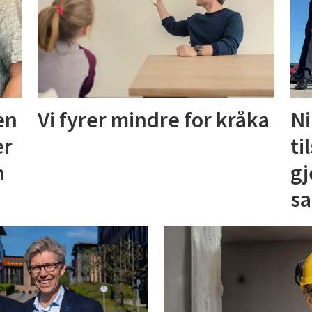
en
Vi fyrer mindre for kråka
Ni
er
ti
n
gj
sa