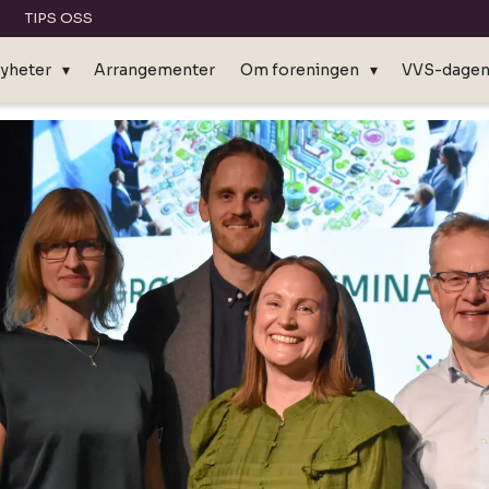
TIPS OSS
yheter
Arrangementer
Om foreningen
VVS-dage