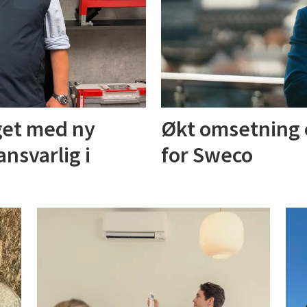
get med ny
Økt omsetning 
ansvarlig i
for Sweco