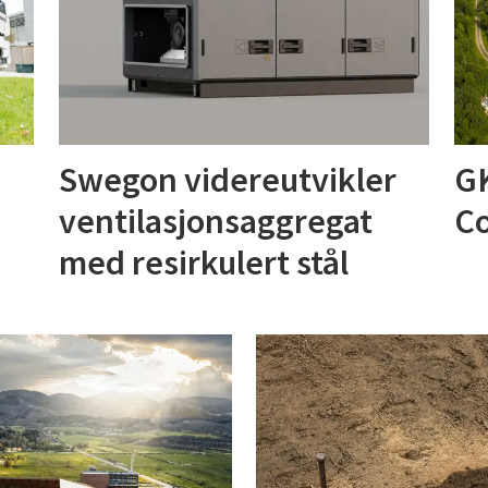
Swegon videreutvikler
GK
ventilasjonsaggregat
Co
med resirkulert stål