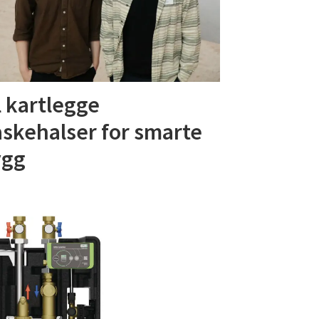
l kartlegge
askehalser for smarte
ygg