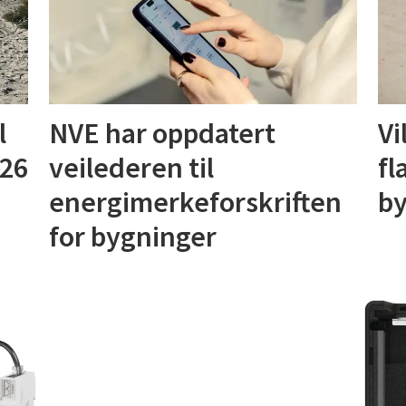
l
NVE har oppdatert
Vi
026
veilederen til
fl
energimerkeforskriften
b
for bygninger