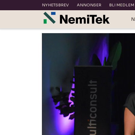
NYHETSBREV
ANNONSER
BLI MEDLEM
N
Tag:
pressemeldinger