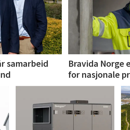
år samarbeid
Bravida Norge e
and
for nasjonale p