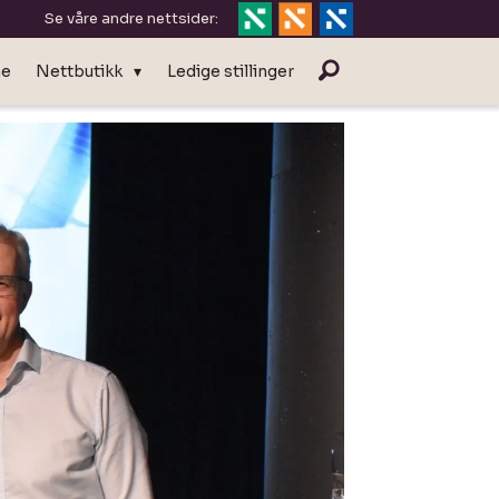
Se våre andre nettsider:
ne
Nettbutikk
Ledige stillinger