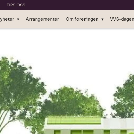
TIPS OSS
yheter
Arrangementer
Om foreningen
VVS-dage