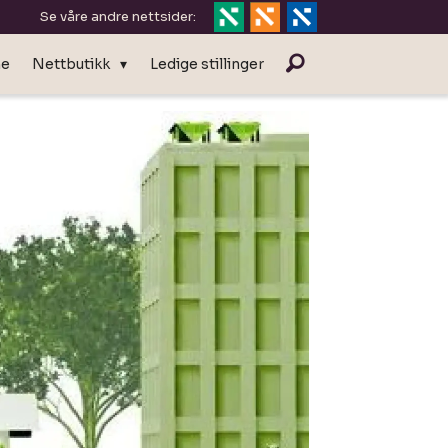
Se våre andre nettsider:
ne
Nettbutikk
Ledige stillinger