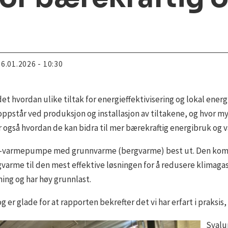
16.01.2026 - 10:30
det hvordan ulike tiltak for energieffektivisering og lokal ene
står ved produksjon og installasjon av tiltakene, og hvor mye
rer også hvordan de kan bidra til mer bærekraftig energibruk og 
-varmepumpe med grunnvarme (bergvarme) best ut. Den kombin
gvarme til den mest effektive løsningen for å redusere klimagas
ming og har høy grunnlast.
 er glade for at rapporten bekrefter det vi har erfart i praksis, 
Svalun