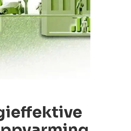
ieffektive
 oppvarming