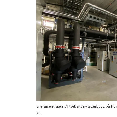
Energisentralen i Ahlsell sitt ny lagerbygg på Ho
AS