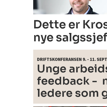
Dette er Kro
nye salgssje
DRIFTSKONFERANSEN 9. - 11. SE
Unge arbeids
feedback - m
ledere som 