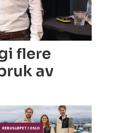
i flere
bruk av
REBUSLØPET I OSLO