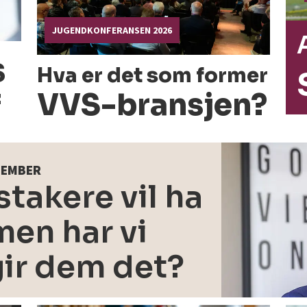
JUGENDKONFERANSEN 2026
s
Hva er det som former
VVS-bransjen?
f
PTEMBER
takere vil ha
en har vi
gir dem det?