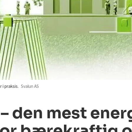
 i praksis.
Svalun AS
– den mest energ
for bærekraftig