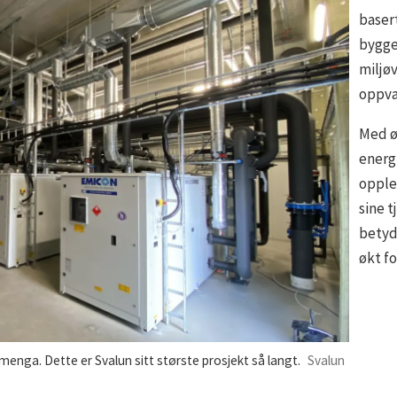
baser
bygge
miljøv
oppva
Med ø
energ
opplev
sine t
betyd
økt f
lmenga. Dette er Svalun sitt største prosjekt så langt.
Svalun