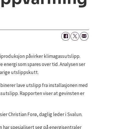
rgiproduksjon påvirker klimagassutslipp.
 energi som spares over tid. Analysen ser
varige utslippskutt.
erer lave utslipp fra installasjonen med
sutslipp. Rapporten viser at gevinsten er
sier Christian Forø, daglig leder i Svalun.
 har spesialisert seg på energisentraler