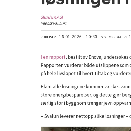
Svalun
AS
PRESSEMELDING
16.01.2026 - 10:30
PUBLISERT
SIST OPPDATERT
I en rapport
, bestilt av Enova, undersøkes 
Rapporten vurderer både utslippene som opp
på hele livsløpet til hvert tiltak og vurde
Blant alle løsningene kommer væske–vann
store energibesparelser, og dette gjør ber
særlig stor i bygg som trenger jevn oppvar
– Svalun leverer nettopp slike løsninger – og