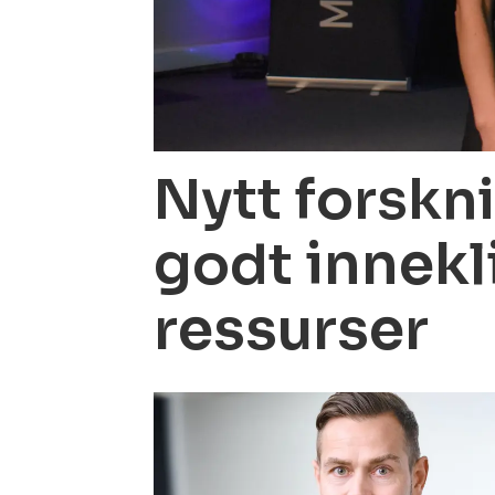
Nytt forskni
innekl
godt
ressurser