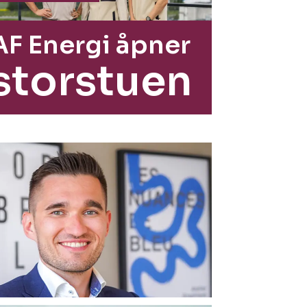
AF Energi åpner
storstuen