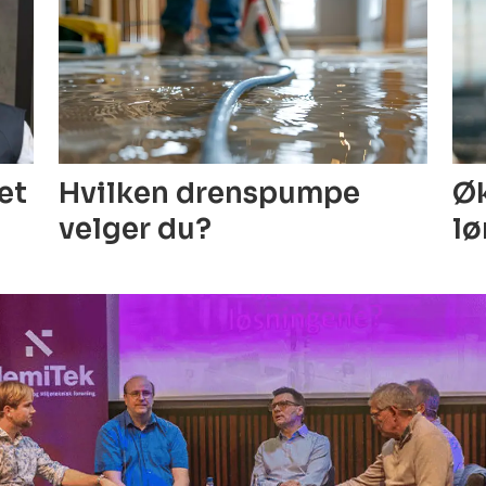
Hvilken drenspumpe
Øk
get
velger du?
lø