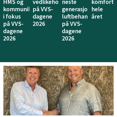
ldsprodukter
neste
komfort
system
at
generasjon
hele
for
ventilasj
luftbehandling
året
legionellasikring
kan
på VVS-
på VVS-
tenkes
dagene
dagene
annerled
2026