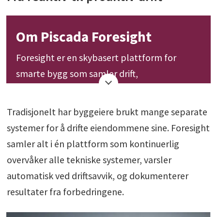
Om Piscada Foresight
Foresight er en skybasert plattform for
smarte bygg som samler drift,
energioptimalisering og analyse i ett system.
Plattformen bygger en digital tvilling av
Tradisjonelt har byggeiere brukt mange separate
hvert bygg og oppdager automatisk
systemer for å drifte eiendommene sine. Foresight
driftsavvik. Brukere kan også stille spørsmål
samler alt i én plattform som kontinuerlig
om bygget i naturlig språk og få AI-genererte
overvåker alle tekniske systemer, varsler
analyser og anbefalinger. Typiske kunder
automatisk ved driftsavvik, og dokumenterer
oppnår 10–25 prosent energibesparelse og
resultater fra forbedringene.
60–80 prosent lavere etableringskostnader