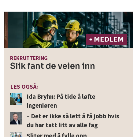
+ 𝗠𝗘𝗗𝗟𝗘𝗠
REKRUTTERING
Slik fant de veien inn
LES OGSÅ:
Ida Bryhn: På tide å løfte
ingeniøren
– Det er ikke så lett å få jobb hvis
du har tatt litt av alle fag
Sliter med å fylle opp