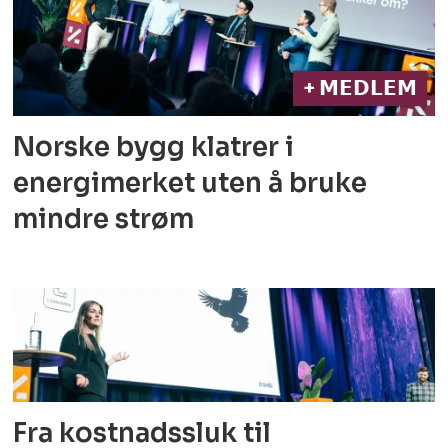
+ 𝗠𝗘𝗗𝗟𝗘𝗠
Norske bygg klatrer i
energimerket
uten å bruke
mindre strøm
Fra kostnadssluk til