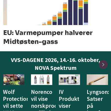
EU: Varmepumper halverer
Midtøsten-gass
VVS-DAGENE 2026, 14.-16. oktober,
NOVA Spektrum
IV
Lyngson:
Niprox
KE
Produkt
Satser
lanserer
Fibertec
duserte
viser
på
nytt
vil vise