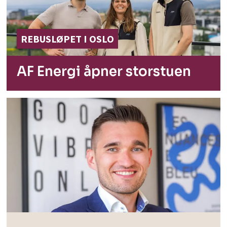
REBUSLØPET I OSLO
AF Energi åpner
storstuen