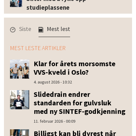
studieplassene
Siste
Mest lest
MEST LESTE ARTIKLER
Klar for årets morsomste
VVS-kveld i Oslo?
4. august 2026 - 10:32
Slidedrain endrer
standarden for gulvsluk
med ny SINTEF-godkjenning
11. februar 2026 - 00:09
Billigst kan bli dyrest når