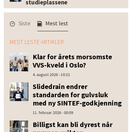
studieplassene
Siste
Mest lest
MEST LESTE ARTIKLER
Klar for årets morsomste
VVS-kveld i Oslo?
4. august 2026 - 10:32
Slidedrain endrer
standarden for gulvsluk
med ny SINTEF-godkjenning
11. februar 2026 - 00:09
Billigst kan bli dyrest når