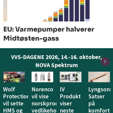
EU: Varmepumper halverer
Midtøsten-gass
VVS-DAGENE 2026, 14.-16. oktober,
NOVA Spektrum
IV
Lyngson:
Niprox
KE
Produkt
Satser
lanserer
Fibertec
duserte
viser
på
nytt
vil vise
ldsprodukter
neste
komfort
system
at