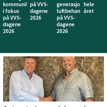
generasjon
hele
for
ventilasj
luftbehandling
året
legionellasikring
kan
på VVS-
på VVS-
tenkes
dagene
dagene
annerled
2026