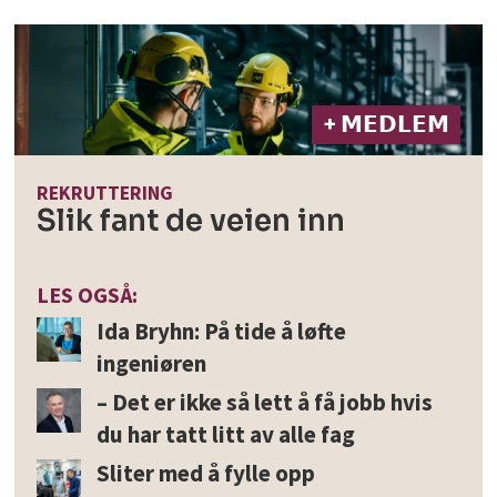
+ 𝗠𝗘𝗗𝗟𝗘𝗠
REKRUTTERING
Slik fant de veien inn
LES OGSÅ:
Ida Bryhn: På tide å løfte
ingeniøren
– Det er ikke så lett å få jobb hvis
du har tatt litt av alle fag
Sliter med å fylle opp