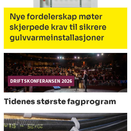
Nye fordelerskap møter
skjerpede krav til sikrere
gulvvarmeinstallasjoner
DRIFTSKONFERANSEN 2026
Tidenes største fagprogram