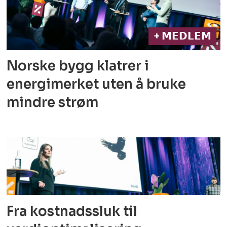
+ 𝗠𝗘𝗗𝗟𝗘𝗠
Norske bygg klatrer i
energimerket
uten å bruke
mindre strøm
Fra kostnadssluk til