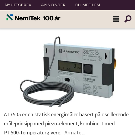
NYHETSBREV
ANNONSER
BLI MEDLEM
AT7505 er en statisk energimåler basert på oscillerende
måleprinsipp med piezo‑element, kombinert med
PT500‑temperaturgivere.
Armatec.