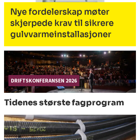
Nye fordelerskap møter
skjerpede krav til sikrere
gulvvarmeinstallasjoner
DRIFTSKONFERANSEN 2026
Tidenes største fagprogram