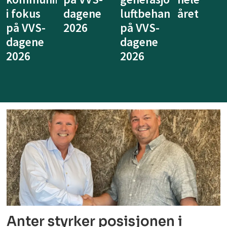
luftbehandling
året
legionellasikring
kan
på VVS-
på VVS-
tenkes
dagene
dagene
annerled
2026
Anter styrker posisjonen i