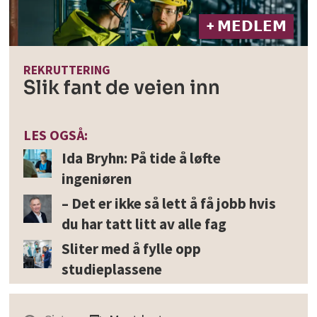
+ 𝗠𝗘𝗗𝗟𝗘𝗠
REKRUTTERING
Slik fant de veien inn
LES OGSÅ:
Ida Bryhn: På tide å løfte
ingeniøren
– Det er ikke så lett å få jobb hvis
du har tatt litt av alle fag
Sliter med å fylle opp
studieplassene