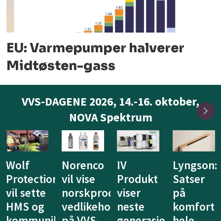
EU: Varmepumper halverer
Midtøsten-gass
VVS-DAGENE 2026, 14.-16. oktober,
NOVA Spektrum
IV
Lyngson:
Niprox
KE
Produkt
Satser
lanserer
Fibertec
duserte
viser
på
nytt
vil vise
ldsprodukter
neste
komfort
system
at
generasjon
hele
for
ventilasj