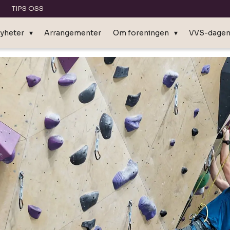
TIPS OSS
yheter
Arrangementer
Om foreningen
VVS-dage