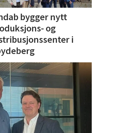
ndab bygger nytt
oduksjons- og
stribusjonssenter i
pydeberg