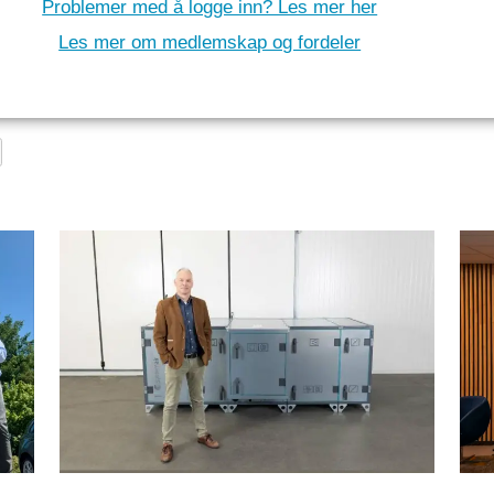
Problemer med å logge inn? Les mer her
Les mer om medlemskap og fordeler