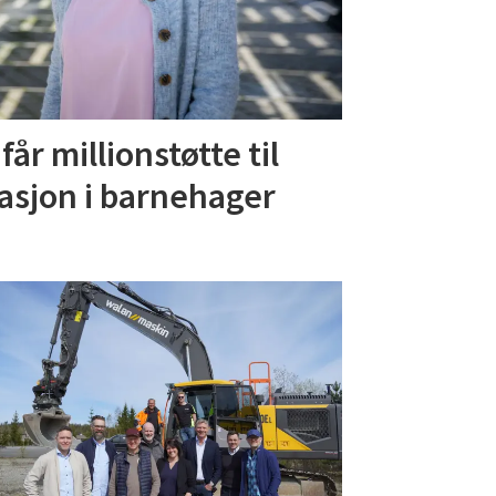
år millionstøtte til
asjon i barnehager