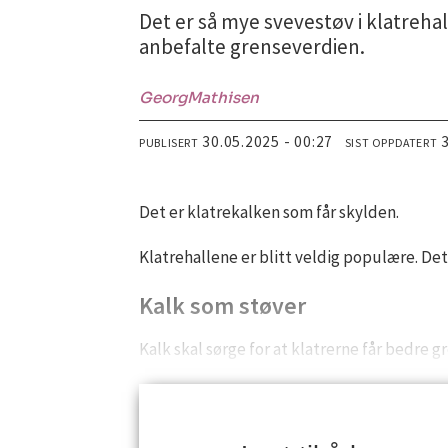
Det er så mye svevestøv i klatrehall
anbefalte grenseverdien.
Georg
Mathisen
30.05.2025 - 00:27
PUBLISERT
SIST OPPDATERT
Det er klatrekalken som får skylden.
Klatrehallene er blitt veldig populære. Det
Kalk som støver
Kalk skal sørge for at klatrerne får bedre g