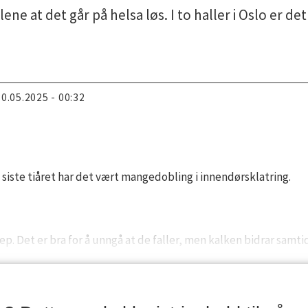
ene at det går på helsa løs. I to haller i Oslo er d
30.05.2025 - 00:32
 siste tiåret har det vært mangedobling i innendørsklatring.
rep. Det er bra for å unngå at de faller, men kalken bidrar samt