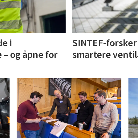
de i
SINTEF-forsker f
 – og åpne for
smartere ventil