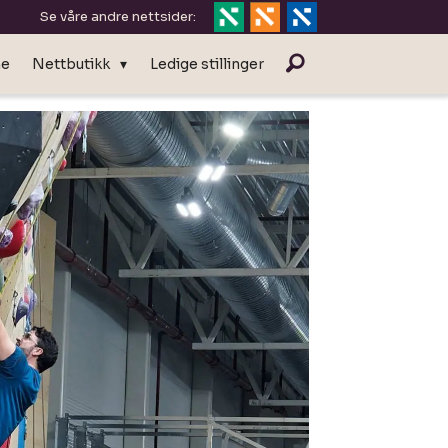
Se våre andre nettsider:
ne
Nettbutikk
Ledige stillinger