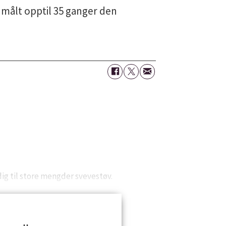
et målt opptil 35 ganger den
idig til store mengder svevestøv.