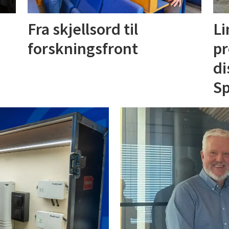
Fra skjellsord til
Li
forskningsfront
pr
di
S