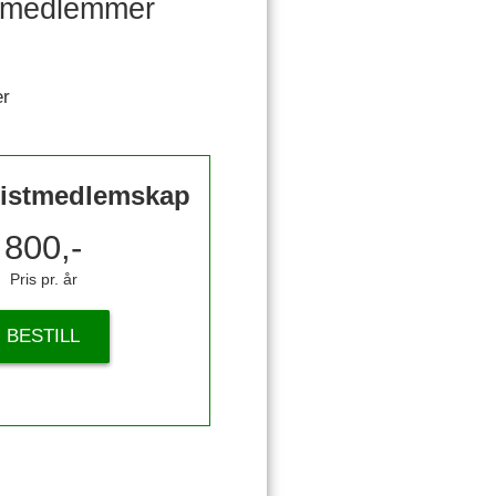
re medlemmer
er
istmedlemskap
800,-
Pris pr. år
BESTILL