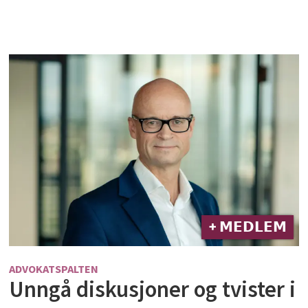
+ 𝗠𝗘𝗗𝗟𝗘𝗠
ADVOKATSPALTEN
Unngå diskusjoner og tvister i