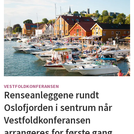
VESTFOLDKONFERANSEN
Renseanleggene rundt
Oslofjorden i sentrum når
Vestfoldkonferansen
arrangeres for første gang