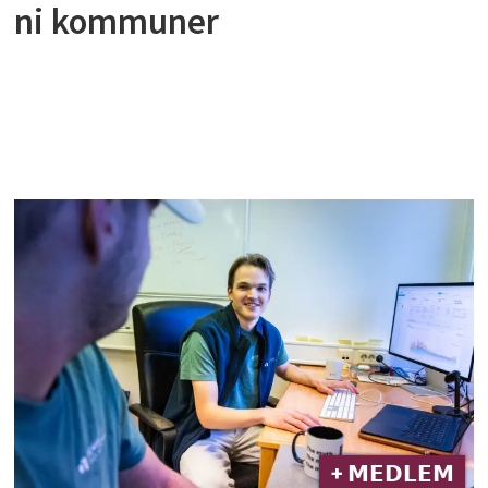
ni kommuner
+ 𝗠𝗘𝗗𝗟𝗘𝗠