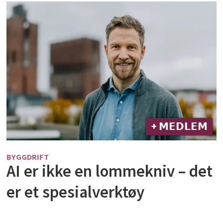
+ 𝗠𝗘𝗗𝗟𝗘𝗠
BYGGDRIFT
AI er ikke en lommekniv – det
er et spesialverktøy