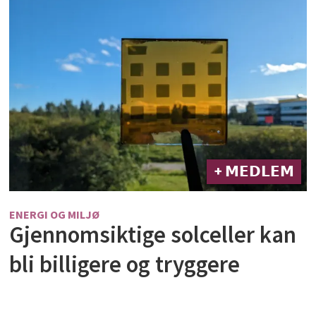
+ 𝗠𝗘𝗗𝗟𝗘𝗠
ENERGI OG MILJØ
Gjennomsiktige solceller kan
bli billigere og tryggere