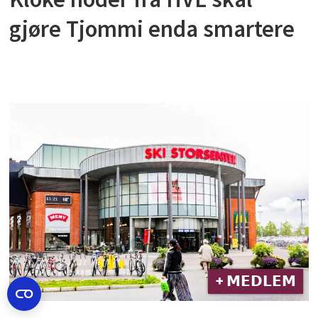
gjøre Tjommi enda smartere
+ 𝗠𝗘𝗗𝗟𝗘𝗠