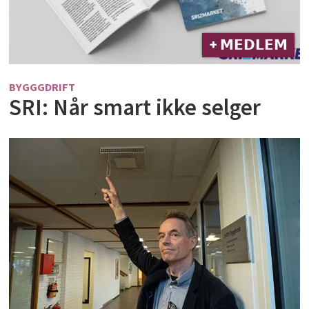
+ 𝗠𝗘𝗗𝗟𝗘𝗠
BYGGGDRIFT
SRI: Når smart ikke selger