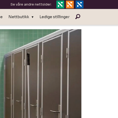
Se våre andre nettsider:
ne
Nettbutikk
Ledige stillinger