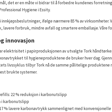
mål, det er en måte vi bidrar til å forbedre kundenes forretnin
ofessional Hygiene i Essity.
 innkjøpsbeslutninger, ifølge nærmere 85 % av virksomheter. Vi
, lavere forbruk, mindre avfall og smartere emballasje. Våre fo
og innovasjon
ar elektrisitet i papirproduksjonen av utvalgte Tork håndtørk
navtrykket til hygieneproduktene de bruker hver dag. Gjennom
ets livssyklus tilbyr Tork nå de samme pålitelige produktene
mest brukte systemer.
fills: 22 % reduksjon i karbonutslipp
n i karbonutslipp
: 17 % lavere karbonavtrykk sammenlignet med konvensjonelle 