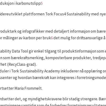
reduksjon i karbonutslipp
5
videreutviklet plattformen Tork Focus4 Sustainability med nye
produktark og infografikker med detaljert informasjon om bærek
ør målinger av karbon per bruk
6
det mulig for driftsansvarlige 
ability Data Tool gir enkel tilgang til produktinformasjon som
on som bærekraftsmerking, komposterbare produkter, tredjepart
rhet (RecyClass-grad).
moduler i Tork Sustainability Academy inkluderer nå opplæring 
ssenter og hvordan bærekraft kan integreres i forretningsmodel
ortsetter Maria Frommelt.
rdsetter det, og myndighetskravene blir stadig strengere. Bær
ventningene samtidig som de forbedrer forretningsresultatene