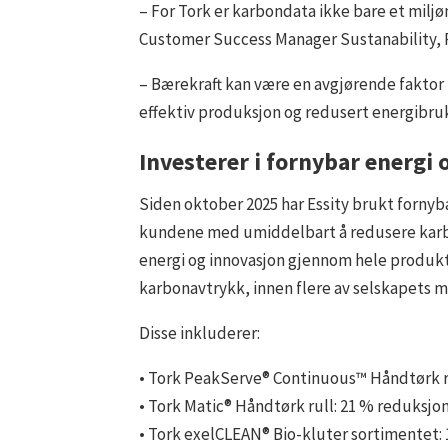
– For Tork er karbondata ikke bare et miljø
Customer Success Manager Sustanability, Pr
– Bærekraft kan være en avgjørende faktor i
effektiv produksjon og redusert energibruk
Investerer i fornybar energi 
Siden oktober 2025 har Essity brukt fornyb
kundene med umiddelbart å redusere karbo
energi og innovasjon gjennom hele produkt
karbonavtrykk, innen flere av selskapets 
Disse inkluderer:
• Tork PeakServe® Continuous™ Håndtørk re
• Tork Matic® Håndtørk rull: 21 % reduksjo
• Tork exelCLEAN® Bio-kluter sortimentet