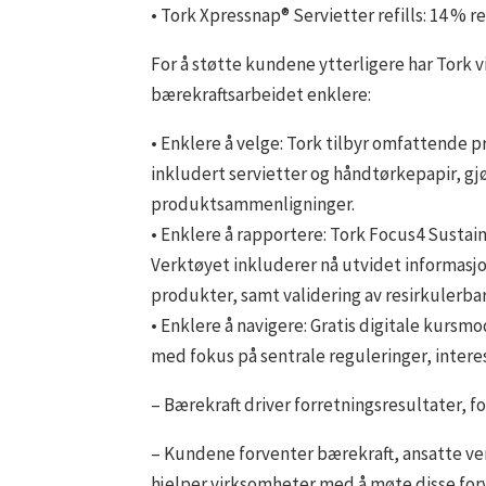
• Tork Xpressnap® Servietter refills: 14 % 
For å støtte kundene ytterligere har Tork 
bærekraftsarbeidet enklere:
• Enklere å velge: Tork tilbyr omfattende 
inkludert servietter og håndtørkepapir, gj
produktsammenligninger.
• Enklere å rapportere: Tork Focus4 Sustain
Verktøyet inkluderer nå utvidet informasj
produkter, samt validering av resirkulerba
• Enklere å navigere: Gratis digitale kurs
med fokus på sentrale reguleringer, intere
– Bærekraft driver forretningsresultater, f
– Kundene forventer bærekraft, ansatte ve
hjelper virksomheter med å møte disse for