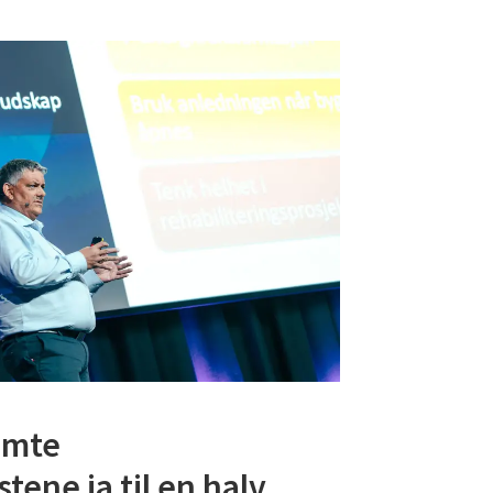
emte
tene ja til en halv