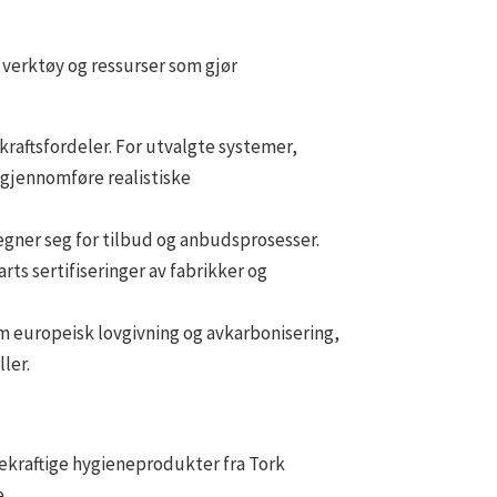
 verktøy og ressurser som gjør
raftsfordeler. For utvalgte systemer,
å gjennomføre realistiske
 egner seg for tilbud og anbudsprosesser.
s sertifiseringer av fabrikker og
om europeisk lovgivning og avkarbonisering,
ler.
ekraftige hygieneprodukter fra Tork
.