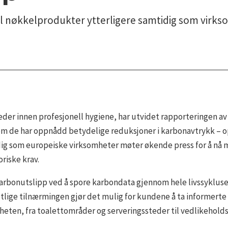
l nøkkelprodukter ytterligere samtidig som virksom
leder innen profesjonell hygiene, har utvidet rapporteringen av
m de har oppnådd betydelige reduksjoner i karbonavtrykk – opp
ig som europeiske virksomheter møter økende press for å nå 
riske krav.
arbonutslipp ved å spore karbondata gjennom hele livssyklusen 
tlige tilnærmingen gjør det mulig for kundene å ta informerte 
eten, fra toalettområder og serveringssteder til vedlikeholds