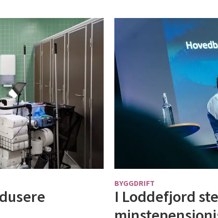
BYGGDRIFT
edusere
I Loddefjord st
minstepensjonis