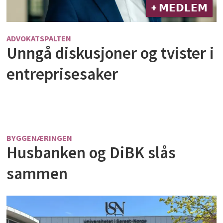
+ 𝗠𝗘𝗗𝗟𝗘𝗠
ADVOKATSPALTEN
Unngå diskusjoner og tvister i
entreprisesaker
BYGGENÆRINGEN
Husbanken og DiBK slås
sammen