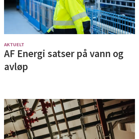
AKTUELT
AF Energi satser på vann og
avløp