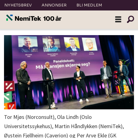
NYHETSBREV
ANNONSER
BLI MEDLEM
Tor Mjøs (Norconsult), Ola Lindh (Oslo
Universitetssykehus), Martin Håndlykken (NemiTek),
Øystein Fjellheim (Caverion) og Per Arve Ekle (GK