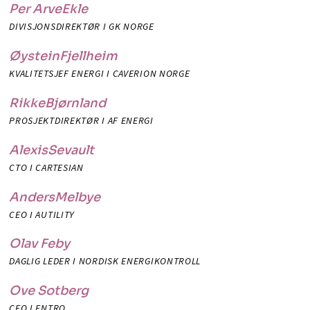
Per Arve
Ekle
DIVISJONSDIREKTØR I GK NORGE
Øystein
Fjellheim
KVALITETSJEF ENERGI I CAVERION NORGE
Rikke
Bjørnland
PROSJEKTDIREKTØR I AF ENERGI
Alexis
Sevault
CTO I CARTESIAN
Anders
Melbye
CEO I AUTILITY
Olav Feby
DAGLIG LEDER I NORDISK ENERGIKONTROLL
Ove Sotberg
CEO I ENTRO