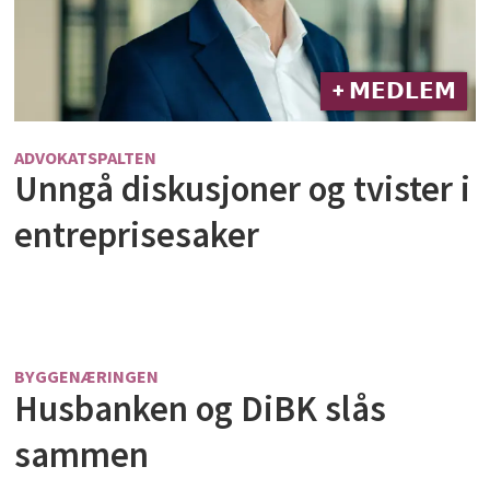
+ 𝗠𝗘𝗗𝗟𝗘𝗠
ADVOKATSPALTEN
Unngå diskusjoner og tvister i
entreprisesaker
BYGGENÆRINGEN
Husbanken og DiBK slås
sammen