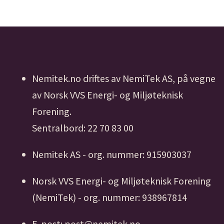
Nemitek.no driftes av NemiTek AS, på vegne
av Norsk VVS Energi- og Miljøteknisk
Forening.
Sentralbord: 22 70 83 00
Nemitek AS - org. nummer: 915903037
Norsk VVS Energi- og Miljøteknisk Forening
(NemiTek) - org. nummer: 938967814
E-post: post@nemitek.no