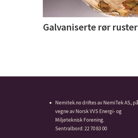
Galvaniserte rør ruste
Nemitek.no driftes av NemiTek AS, p
vegne av Norsk VVS Energi- og
Miljøteknisk Forening.
Sentralbord: 22 70 83 00