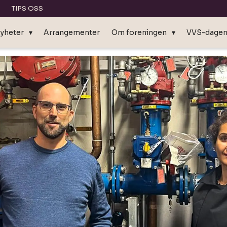
TIPS OSS
yheter
Arrangementer
Om foreningen
VVS-dage