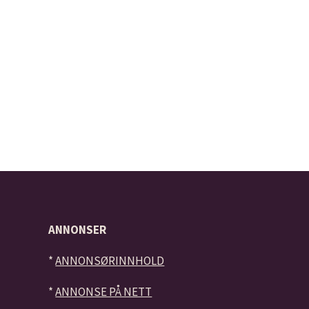
ANNONSER
*
ANNONSØRINNHOLD
*
ANNONSE PÅ NETT