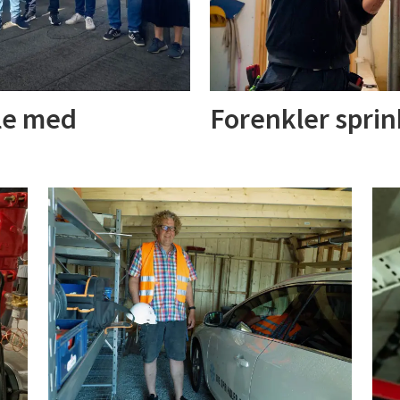
le med
Forenkler sprin