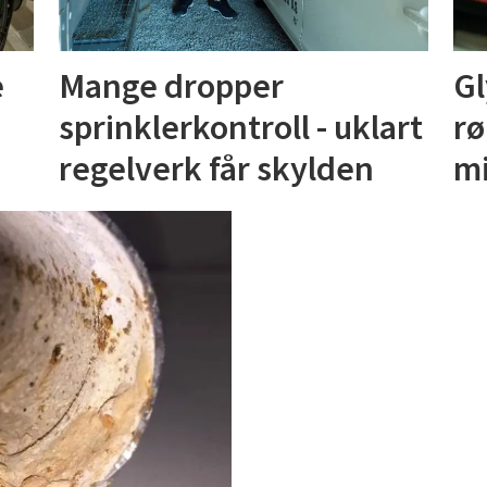
e
Mange dropper
Gl
sprinklerkontroll - uklart
rø
regelverk får skylden
mi