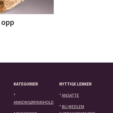
r opp
å
KATEGORIER
NYTTIGE LENKER
*
*
ANSATTE
ANNONSØRINNHOLD
*
BLI MEDLEM