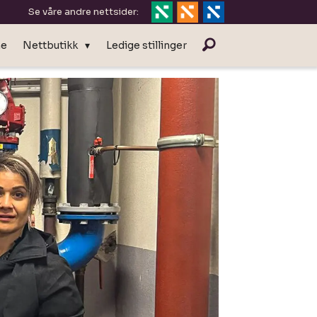
Se våre andre nettsider:
ne
Nettbutikk
Ledige stillinger