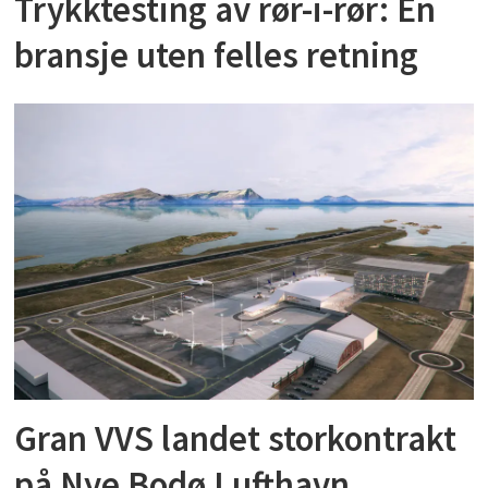
Trykktesting av rør-i-rør: En
bransje uten felles retning
Gran VVS landet storkontrakt
på Nye Bodø Lufthavn