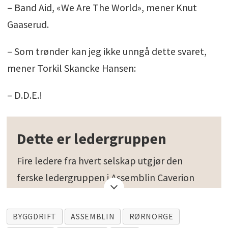
– Band Aid, «We Are The World», mener Knut
Gaaserud.
– Som trønder kan jeg ikke unngå dette svaret,
mener Torkil Skancke Hansen:
– D.D.E.!
Dette er ledergruppen
Fire ledere fra hvert selskap utgjør den
ferske ledergruppen i Assemblin Caverion
Norge sammen med sjefen Torkil Skancke
Hansen.
BYGGDRIFT
ASSEMBLIN
RØRNORGE