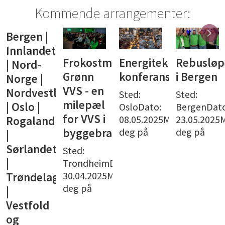
Kommende arrangementer:
øte:
Energiteknisk
Rebusløpet
Båttur
Rebusløp
konferanse
i Bergen
med
på
NemiTek
Sørlande
Sted:
Sted:
Oslo
OsloDato:
BergenDato:
Sted:
08.05.2025Meld
23.05.2025Meld
ArendalDat
Sted:
deg på
deg på
nsjen
13.06.2025
OsloDato:
deg på
12.06.2025Hold
av dato
ato:
Meld