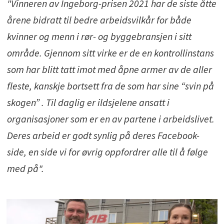
"Vinneren av Ingeborg-prisen 20
21
har de siste
åtte
årene bidra
t
t til bedre arbeidsvilkår for både
kvinner og menn i rør- og
byggebransjen i sitt
område
.
Gjennom sitt virke er de en kontrollinstans
som
har blitt tatt imot med åpne armer av de aller
fleste, kanskje bortsett fra de som har sine “svin på
skogen” . Til daglig er ildsjelene
ansatt i
organisasjoner som er en av partene i arbeidslivet.
Deres arbeid er godt synlig på deres F
acebook-
s
ide
, en side vi for øvrig oppfordrer alle til å følge
med på".