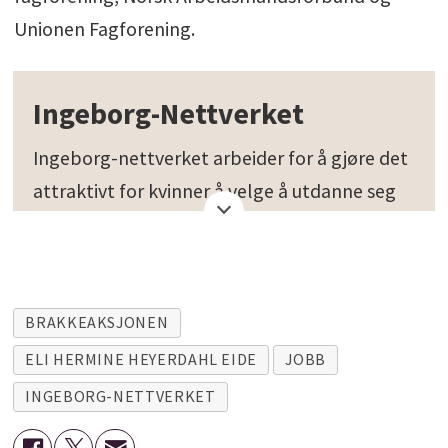
Unionen Fagforening.
Ingeborg-Nettverket
Ingeborg-nettverket arbeider for å gjøre det
attraktivt for kvinner å velge å utdanne seg
til en karriere med basis i rørfaget. Et mål er
øke kvinneandelen i rørbransjen totalt sett, i
første omgang, skal øke til 20 prosent.
BRAKKEAKSJONEN
Gjennom tilrettelegging for
ELI HERMINE HEYERDAHL EIDE
JOBB
erfaringsutveksling, kompetanseheving og
INGEBORG-NETTVERKET
personlig utvikling, skaper Ingeborg-
nettverket en felles møteplass for