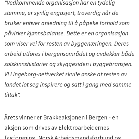
"Vedkommende
organisasjon
har
en
tydelig
stemme, er synlig engasjert, troverdig når
de
bruker enhver anledning til å påpeke
forhold som
påvirker kjønnsbalanse.
Dette er en
organisasjon
som
viser vei
for
resten av byggenæringen. Deres
arbeid utføres i bergensområdet
og avdekker både
solskinnshistorier og
skyggesiden i
byggebransjen
.
V
i i Ingeborg-nettverket skulle ønske at
resten av
landet lot
se
g inspirere
og satt i gang med samme
tiltak".
Årets vinner er Brakkeaksjonen i Bergen - en
aksjon
som drives av Elektroarbeidernes
fagforening,
Norsk
Arbeidsmandsforbund
og