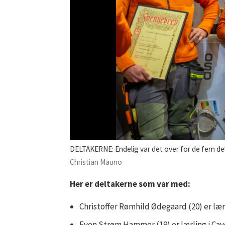
DELTAKERNE: Endelig var det over for de fem deltakerne i årets Rørlegger-NM. He
Christian Mauno
Her er deltakerne som var med:
Christoffer Rømhild Ødegaard (20) er lær
Even Strøm Hammer (19) er lærling i Cav