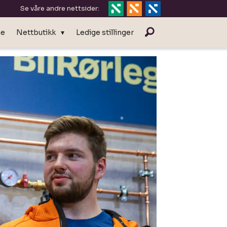
Se våre andre nettsider:
ne
Nettbutikk
Ledige stillinger