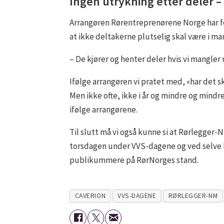
Ingen utrykning etter deler – 
Arrangøren Rørentreprenørene Norge har for
at ikke deltakerne plutselig skal være i man
– De kjører og henter deler hvis vi mangler 
Ifølge arrangøren vi pratet med, «har det s
Men ikke ofte, ikke i år og mindre og mind
ifølge arrangørene.
Til slutt må vi også kunne si at Rørlegger
torsdagen under VVS-dagene og ved selve 
publikummere på RørNorges stand.
CAVERION
VVS-DAGENE
RØRLEGGER-NM