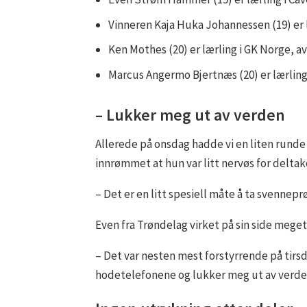
Vinneren Kaja Huka Johannessen (19) er 
Ken Mothes (20) er lærling i GK Norge, a
Marcus Angermo Bjertnæs (20) er lærling
– Lukker meg ut av verden
Allerede på onsdag hadde vi en liten rund
innrømmet at hun var litt nervøs for deltak
– Det er en litt spesiell måte å ta svennepr
Even fra Trøndelag virket på sin side meget 
– Det var nesten mest forstyrrende på tirsd
hodetelefonene og lukker meg ut av verden