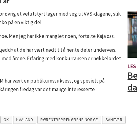
i år
 øvrig et velutstyrt lager med seg til VVS-dagene, slik
ko på en viktig del.
noe. Men jeg har ikke manglet noen, fortalte Kaja oss.
kjedd» at de har vært nødt til å hente deler underveis.
re med årene. Erfaring med konkurransen er nøkkelordet,
LES
Be
-NM har vært en publikumssuksess, og spesielt på
d
kåringen fredag var det mange interesserte
GK
HAALAND
RØRENTREPRENØRENE NORGE
SANITÆR