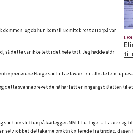
kk dommen, og da hun kom til Nemitek rett etterpå var
LES
Eli
, så dette var ikke lett i det hele tatt. Jeg hadde aldri
til
rentreprenørene Norge var full av lovord om alle de fem repres
g dette svennebrevet de nå har fått er inngangsbilletten til et 
 var bare slutten på Rørlegger-NM. I tre dager – fra onsdag t
 selv jobbet deltakerne praktisk allerede fra tirsdag, dagen f