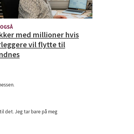
 OGSÅ
kker med millioner hvis
leggere vil flytte til
ndnes
nessen.
til det. Jeg tar bare på meg