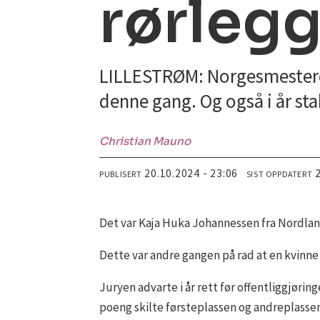
rørleg
LILLESTRØM: Norgesmesteren 
denne gang. Og også i år st
Christian
Mauno
20.10.2024 - 23:06
PUBLISERT
SIST OPPDATERT
Det var Kaja Huka Johannessen fra Nordlan
Dette var andre gangen på rad at en kvinne 
Juryen advarte i år rett før offentliggjørin
poeng skilte førsteplassen og andreplassen