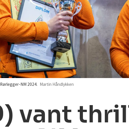
 Rørlegger-NM 2024.
Martin Håndlykken
) vant thril