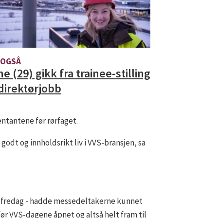
 OGSÅ
ne (29) gikk fra trainee-stilling
 direktørjobb
entantene før rørfaget.
godt og innholdsrikt liv i VVS-bransjen, sa
il fredag - hadde messedeltakerne kunnet
ør VVS-dagene åpnet og altså helt fram til