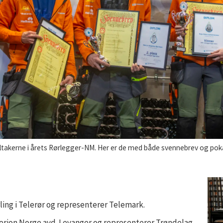
r er de med både svennebrev og pokaler. Fra venstre Christoffer Rømhild Ødegaard, Even Strøm Hammer, Marcus Angermo
ling i Telerør og representerer Telemark.
erion Norge avd. Levanger og representerer Trøndelag.