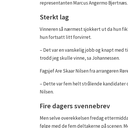
representanten Marcus Angermo Bjertnæs.
Sterkt lag
Vinneren så nærmest sjokkert ut da hun fi
hun fortsatt litt forvirret.
– Det var en vanskelig jobb og knapt med tid
trodd jeg skulle vinne, sa Johannessen.
Fagsjef Are Skaar Nilsen fra arrangøren Rø
– Dette var fem helt strålende kandidater o
Nilsen.
Fire dagers svennebrev
Men selve overekkelsen fredag ettermiddag
følge med de fem deltakerne på scenen. Men