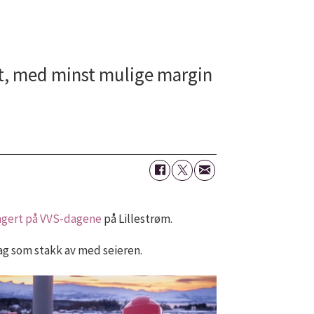
et, med minst mulige margin
ngert på VVS-dagene
på Lillestrøm.
ag som stakk av med seieren.