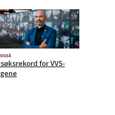
 OGSÅ
søksrekord for VVS-
agene