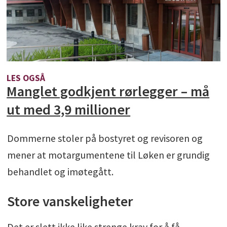
LES OGSÅ
Manglet godkjent rørlegger – må
ut med 3,9 millioner
Dommerne stoler på bostyret og revisoren og
mener at motargumentene til Løken er grundig
behandlet og imøtegått.
Store vanskeligheter
Det er slett ikke like strenge krav for å få