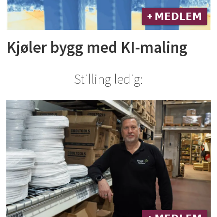
+ 𝗠𝗘𝗗𝗟𝗘𝗠
Kjøler bygg med KI-maling
Stilling ledig: