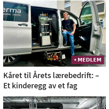
+ 𝗠𝗘𝗗𝗟𝗘𝗠
Kåret til Årets lærebedrift: –
Et kinderegg av et fag