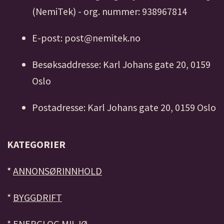
(NemiTek) - org. nummer: 938967814
E-post: post@nemitek.no
Besøksaddresse: Karl Johans gate 20, 0159
Oslo
Postadresse: Karl Johans gate 20, 0159 Oslo
KATEGORIER
*
ANNONSØRINNHOLD
*
BYGGDRIFT
*
ENERGI OG MILJØ