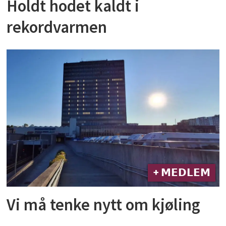
Holdt hodet kaldt i
rekordvarmen
+ 𝗠𝗘𝗗𝗟𝗘𝗠
Vi må tenke nytt om kjøling