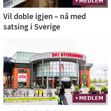
+ 𝗠𝗘𝗗𝗟𝗘𝗠
Vil doble igjen – nå med
satsing i Sverige
+ 𝗠𝗘𝗗𝗟𝗘𝗠