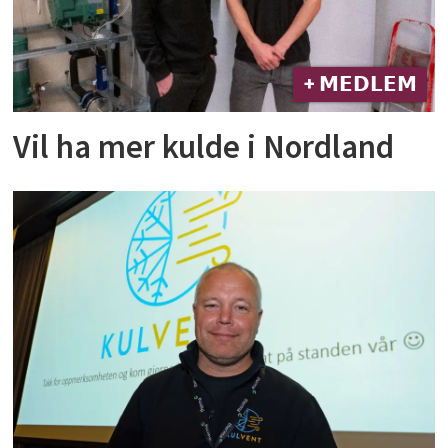
+ 𝗠𝗘𝗗𝗟𝗘𝗠
Vil ha mer kulde i Nordland