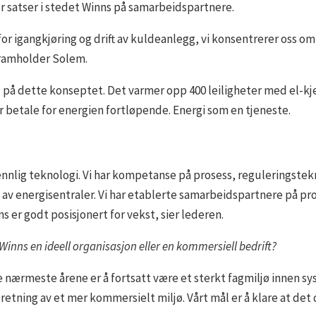
 satser i stedet Winns på samarbeidspartnere.
s for igangkjøring og drift av kuldeanlegg, vi konsentrerer oss 
framholder Solem.
å dette konseptet. Det varmer opp 400 leiligheter med el-kjele
er betale for energien fortløpende. Energi som en tjeneste.
vennlig teknologi. Vi har kompetanse på prosess, reguleringstek
 av energisentraler. Vi har etablerte samarbeidspartnere på prod
s er godt posisjonert for vekst, sier lederen.
 Winns en ideell organisasjon eller en kommersiell bedrift?
 de nærmeste årene er å fortsatt være et sterkt fagmiljø innen s
i retning av et mer kommersielt miljø. Vårt mål er å klare at d