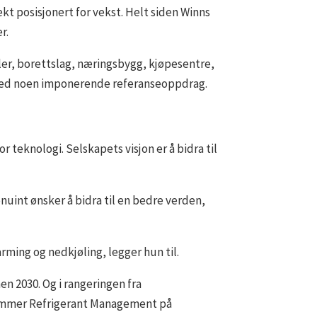
ekt posisjonert for vekst. Helt siden Winns
r.
er, borettslag, næringsbygg, kjøpesentre,
e med noen imponerende referanseoppdrag.
or teknologi. Selskapets visjon er å bidra til
genuint ønsker å bidra til en bedre verden,
arming og nedkjøling, legger hun til.
en 2030. Og i rangeringen fra
 kommer Refrigerant Management på