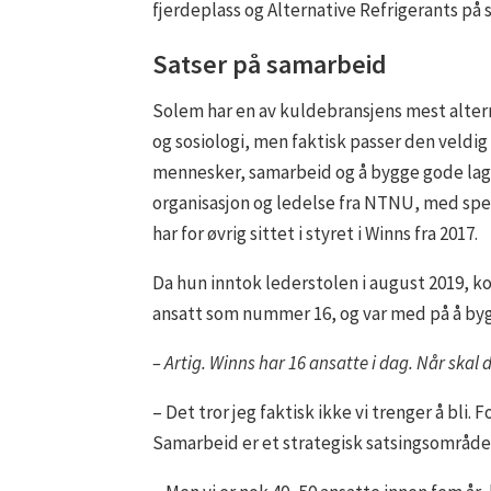
fjerdeplass og Alternative Refrigerants på
Satser på samarbeid
Solem har en av kuldebransjens mest alter
og sosiologi, men faktisk passer den veldig
mennesker, samarbeid og å bygge gode lag.
organisasjon og ledelse fra NTNU, med spes
har for øvrig sittet i styret i Winns fra 2017.
Da hun inntok lederstolen i august 2019, 
ansatt som nummer 16, og var med på å bygg
– Artig. Winns har 16 ansatte i dag. Når skal d
– Det tror jeg faktisk ikke vi trenger å bli. F
Samarbeid er et strategisk satsingsområde 