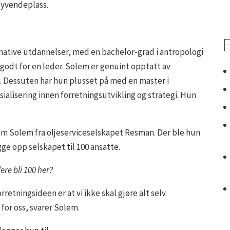
 syvendeplass.
F
native utdannelser, med en bachelor-grad i antropologi
 godt for en leder. Solem er genuint opptatt av
 Dessuten har hun plusset på med en master i
ialisering innen forretningsutvikling og strategi. Hun
kom Solem fra oljeserviceselskapet Resman. Der ble hun
e opp selskapet til 100 ansatte.
ere bli 100 her?
orretningsideen er at vi ikke skal gjøre alt selv.
for oss, svarer Solem.