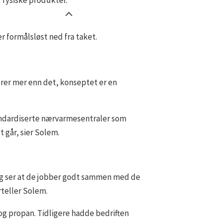
fysiske produkter.
 formålsløst ned fra taket.
rer mer enn det, konseptet er en
tandardiserte nærvarmesentraler som
t går, sier Solem.
l og ser at de jobber godt sammen med de
rteller Solem.
og propan. Tidligere hadde bedriften