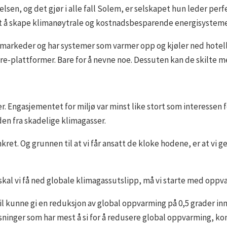
lsen, og det gjør i alle fall Solem, er selskapet hun leder perf
ært å skape klimanøytrale og kostnadsbesparende energisysteme
 markeder og har systemer som varmer opp og kjøler ned hotell
hore-plattformer. Bare for å nevne noe. Dessuten kan de skilt
er. Engasjementet for miljø var minst like stort som interessen f
en fra skadelige klimagasser.
nkret. Og grunnen til at vi får ansatt de kloke hodene, er at vi 
 skal vi få ned globale klimagassutslipp, må vi starte med oppv
vil kunne gi en reduksjon av global oppvarming på 0,5 grader inn
sninger som har mest å si for å redusere global oppvarming,