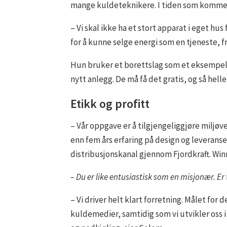
mange kuldeteknikere. I tiden som kommer
– Vi skal ikke ha et stort apparat i eget hu
for å kunne selge energi som en tjeneste, 
Hun bruker et borettslag som et eksempel p
nytt anlegg. De må få det gratis, og så hell
Etikk og profitt
– Vår oppgave er å tilgjengeliggjøre miljø
enn fem års erfaring på design og leveranse
distribusjonskanal gjennom Fjordkraft. Winn
– Du er like entusiastisk som en misjonær. Er
– Vi driver helt klart forretning. Målet for
kuldemedier, samtidig som vi utvikler oss 