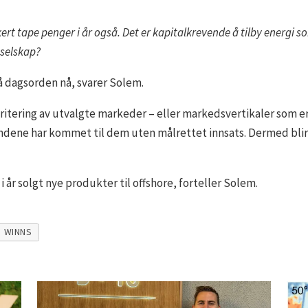
kert tape penger i år også. Det er kapitalkrevende å tilby energi 
e selskap?
på dagsorden nå, svarer Solem.
oritering av utvalgte markeder – eller markedsvertikaler som 
ndene har kommet til dem uten målrettet innsats. Dermed blir
i år solgt nye produkter til offshore, forteller Solem.
WINNS