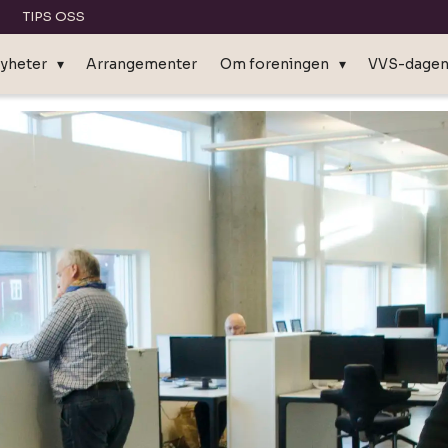
TIPS OSS
yheter
Arrangementer
Om foreningen
VVS-dage