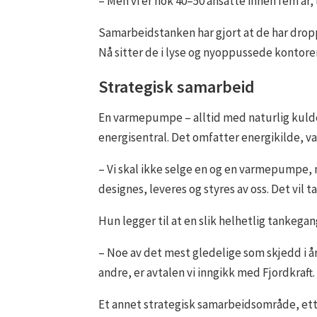
– Men vi er nok 40–50 ansatte innen fem år, 
Samarbeidstanken har gjort at de har drop
Nå sitter de i lyse og nyoppussede kontore
Strategisk samarbeid
En varmepumpe – alltid med naturlig kulde
energisentral. Det omfatter energikilde, 
– Vi skal ikke selge en og en varmepumpe, 
designes, leveres og styres av oss. Det vil t
Hun legger til at en slik helhetlig tankeg
– Noe av det mest gledelige som skjedd i år
andre, er avtalen vi inngikk med Fjordkraft.
Et annet strategisk samarbeidsområde, ette