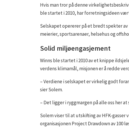
Hvis man tror på denne virkelighetsbeskrive
ble startet i 2010, har forretningsideen v
Selskapet opererer på et bredt spekter av
meierier, sportsarenaer, helsehus og offs
Solid miljøengasjement
Winns ble startet i 2010 av et knippe ildsjel
verdens klimamål, misjonen er å redde verd
– Verdiene i selskapet er virkelig godt fora
sier Solem.
– Det ligger i ryggmargen på alle oss her at
Solem viser til at utskifting av HFK-gasser 
organisasjonen Project Drawdown av 100 lø