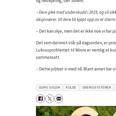
og nedkjøling, sier Solem.
– Dere gikk med underskudd i 2019, og vil sik
aksjonærer. Vil dere bli kjøpt opp av et størr
– Det kan skje, men det er ikke noe vi har 
Det som derimot står på dagsorden, er pri
Luksusproblemet til Winns er nemlig at ku
sammensatt.
– Dette jobber vi med nå. Blant annet har vi 
GURO SOLEM
KULDE
ENERGISYSTEMER