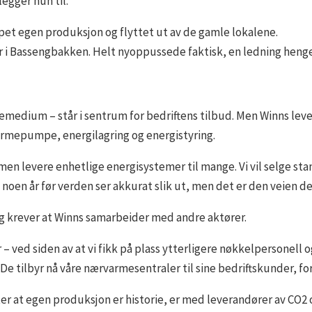
legger hun til.
pet egen produksjon og flyttet ut av de gamle lokalene.
r i Bassengbakken. Helt nyoppussede faktisk, en ledning henger
medium – står i sentrum for bedriftens tilbud. Men Winns leve
varmepumpe, energilagring og energistyring.
men levere enhetlige energisystemer til mange. Vi vil selge s
a noen år før verden ser akkurat slik ut, men det er den veien de
ang krever at Winns samarbeider med andre aktører.
 – ved siden av at vi fikk på plass ytterligere nøkkelpersonel
 De tilbyr nå våre nærvarmesentraler til sine bedriftskunder, fo
r at egen produksjon er historie, er med leverandører av CO2 