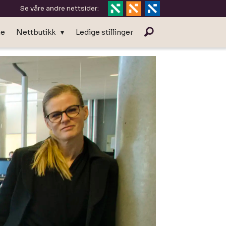
Se våre andre nettsider:
ne
Nettbutikk
Ledige stillinger