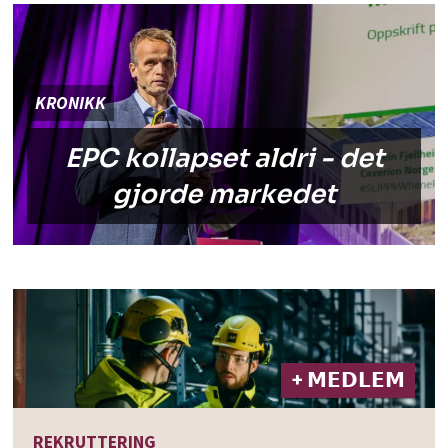
KRONIKK
EPC kollapset aldri - det
gjorde markedet
+ 𝗠𝗘𝗗𝗟𝗘𝗠
REKRUTTERING