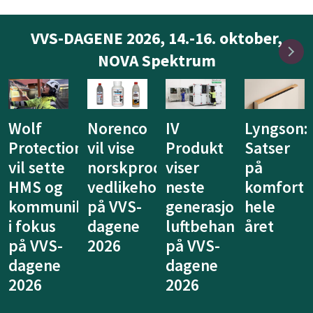
VVS-DAGENE 2026, 14.-16. oktober,
NOVA Spektrum
Wolf
Norenco
IV
Lyngson:
Protection
vil vise
Produkt
Satser
vil sette
norskproduserte
viser
på
HMS og
vedlikeholdsprodukter
neste
komfort
kommunikasjon
på VVS-
generasjon
hele
i fokus
dagene
luftbehandling
året
på VVS-
2026
på VVS-
dagene
dagene
2026
2026