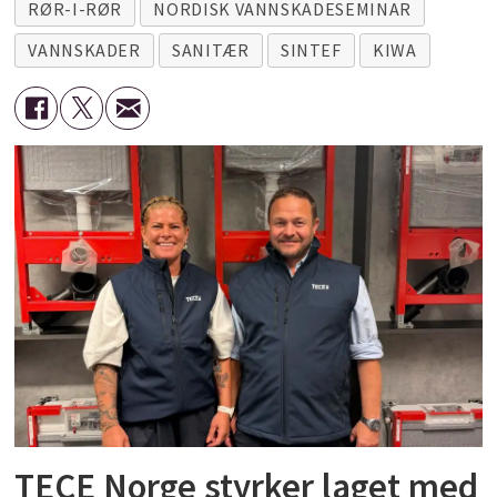
RØR-I-RØR
NORDISK VANNSKADESEMINAR
VANNSKADER
SANITÆR
SINTEF
KIWA
TECE Norge styrker laget med