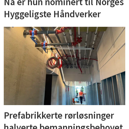
Nå er hun nominert til Norges
Hyggeligste Håndverker
Prefabrikkerte rørløsninger
halverte bemanningsbehovet