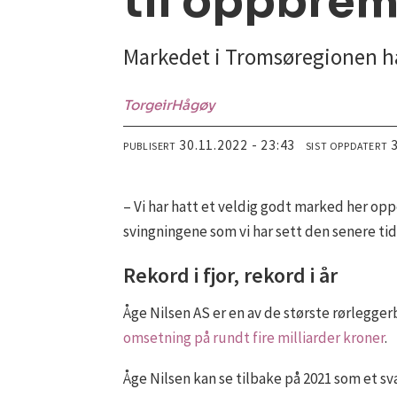
til oppbrems
Markedet i Tromsøregionen har 
Torgeir
Hågøy
30.11.2022 - 23:43
PUBLISERT
SIST OPPDATERT
– Vi har hatt et veldig godt marked her oppe
svingningene som vi har sett den senere tid
Rekord i fjor, rekord i år
Åge Nilsen AS er en av de største rørlegge
omsetning på rundt fire milliarder kroner
.
Åge Nilsen kan se tilbake på 2021 som et sv