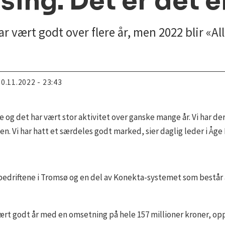
ing. Det er det é
vært godt over flere år, men 2022 blir «All
30.11.2022 - 23:43
 og det har vært stor aktivitet over ganske mange år. Vi har der
en. Vi har hatt et særdeles godt marked, sier daglig leder i Åge
rbedriftene i Tromsø og en del av Konekta-systemet som består
ært godt år med en omsetning på hele 157 millioner kroner, opp f