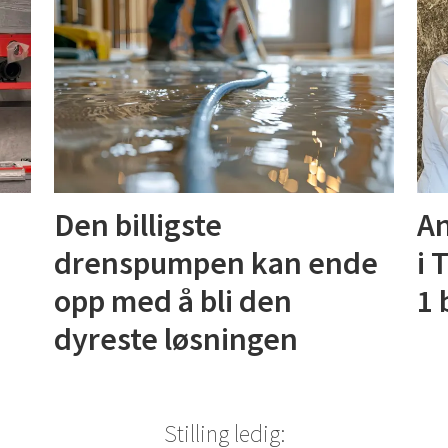
Den billigste
An
drenspumpen kan ende
i 
opp med å bli den
1 
dyreste løsningen
Stilling ledig: