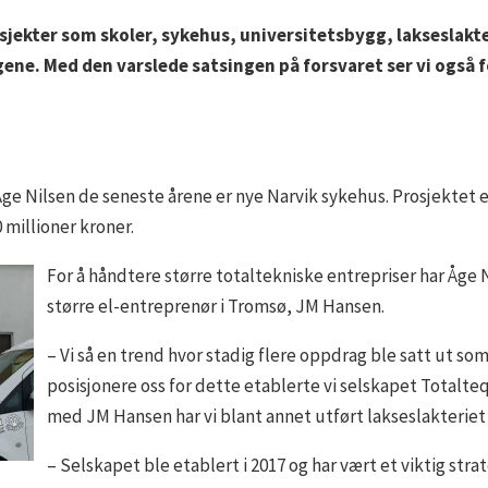
osjekter som skoler, sykehus, universitetsbygg, lakseslakt
ngene. Med den varslede satsingen på forsvaret ser vi også f
Åge Nilsen de seneste årene er nye Narvik sykehus. Prosjektet e
 millioner kroner.
For å håndtere større totaltekniske entrepriser har Åge 
større el-entreprenør i Tromsø, JM Hansen.
– Vi så en trend hvor stadig flere oppdrag ble satt ut som
posisjonere oss for dette etablerte vi selskapet Totalt
med JM Hansen har vi blant annet utført lakseslakteriet 
– Selskapet ble etablert i 2017 og har vært et viktig strat