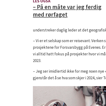
LES OGSÅ
– På en måte var jeg ferdig
med rørfaget
understreker daglig leder at det geografisk
– Vi er et selskap som er reisevant. Verken 
prosjektene for Forsvarsbygg på Evenes. Er 
vi alltid hatt fokus på prosjekter hvor vi må
2023.
– Jeg ser imidlertid ikke for meg noen nye «Al
gjenstår det å se hva som skjer i 2024, sier 