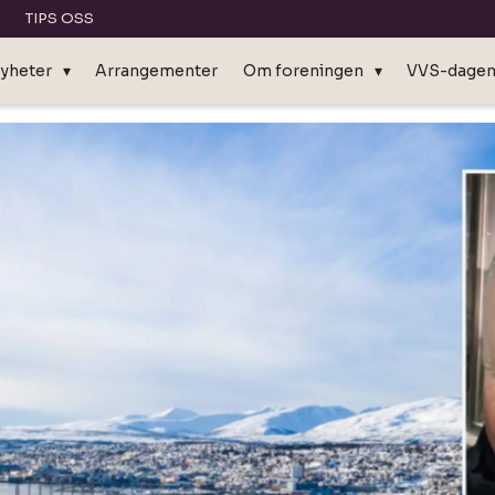
TIPS OSS
yheter
Arrangementer
Om foreningen
VVS-dage