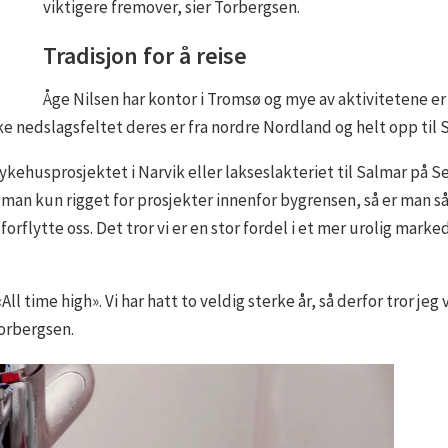
viktigere fremover, sier Torbergsen.
Tradisjon for å reise
Åge Nilsen har kontor i Tromsø og mye av aktivitetene er 
e nedslagsfeltet deres er fra nordre Nordland og helt opp til 
sykehusprosjektet i Narvik eller lakseslakteriet til Salmar på Se
man kun rigget for prosjekter innenfor bygrensen, så er man så
 forflytte oss. Det tror vi er en stor fordel i et mer urolig mark
l time high». Vi har hatt to veldig sterke år, så derfor tror jeg vi
Torbergsen.