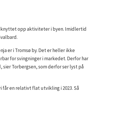
knyttet opp aktiviteter i byen. Imidlertid
Svalbard.
nja er i Tromsø by. Det er heller ikke
rbar for svingninger i markedet. Derfor har
ed, sier Torbergsen, som derfor ser lyst på
 får en relativt flat utvikling i 2023. Så