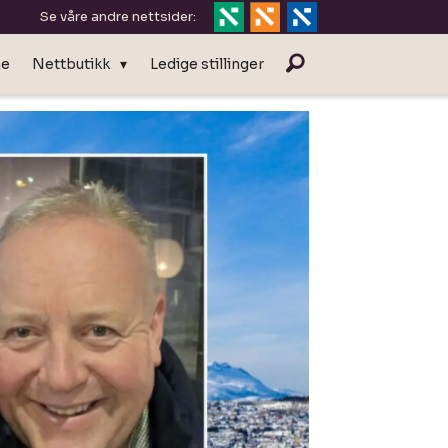
Se våre andre nettsider:
ne
Nettbutikk
Ledige stillinger