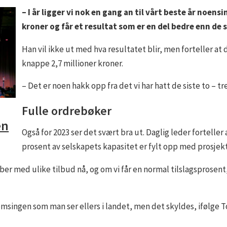
– I år ligger vi nok en gang an til vårt beste år noens
kroner og får et resultat som er en del bedre enn de 
Han vil ikke ut med hva resultatet blir, men forteller at 
knappe 2,7 millioner kroner.
– Det er noen hakk opp fra det vi har hatt de siste to – tr
Fulle ordrebøker
én
Også for 2023 ser det svært bra ut. Daglig leder forteller 
prosent av selskapets kapasitet er fylt opp med prosjekt
ber med ulike tilbud nå, og om vi får en normal tilslagsprosent, så
singen som man ser ellers i landet, men det skyldes, ifølge Tor