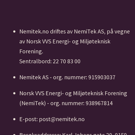
Nemitek.no driftes av NemiTek AS, på vegne
av Norsk VVS Energi- og Miljøteknisk
Forening.
Sentralbord: 22 70 83 00
Nemitek AS - org. nummer: 915903037
Norsk VVS Energi- og Miljøteknisk Forening
(NemiTek) - org. nummer: 938967814
E-post: post@nemitek.no
Besøksaddresse: Karl Johans gate 20, 0159