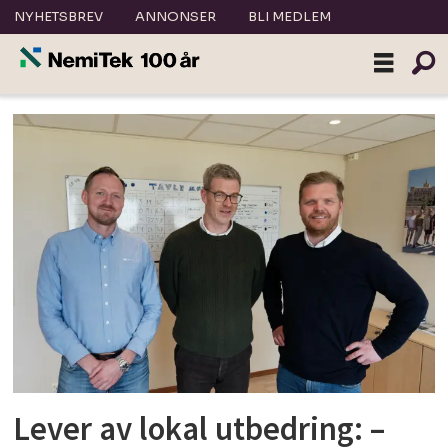
NYHETSBREV
ANNONSER
BLI MEDLEM
Tag:
bygningssakkyndig
Lever av lokal utbedring: –