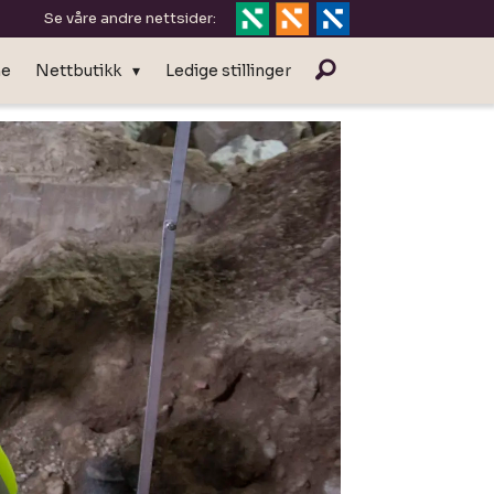
Se våre andre nettsider:
ne
Nettbutikk
Ledige stillinger