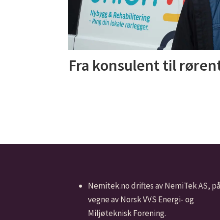
Fra konsulent til røre
Nemitek.no driftes av NemiTek AS, p
vegne av Norsk VVS Energi- og
Miljøteknisk Forening.