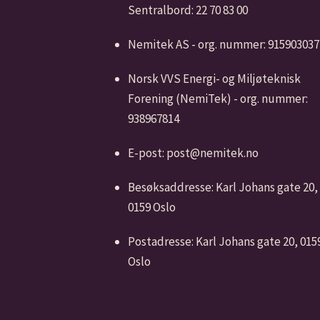
Sentralbord: 22 70 83 00
Nemitek AS - org. nummer: 915903037
Norsk VVS Energi- og Miljøteknisk
Forening (NemiTek) - org. nummer:
938967814
E-post: post@nemitek.no
Besøksaddresse: Karl Johans gate 20,
0159 Oslo
Postadresse: Karl Johans gate 20, 015
Oslo