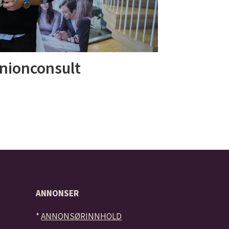
nionconsult
ANNONSER
*
ANNONSØRINNHOLD