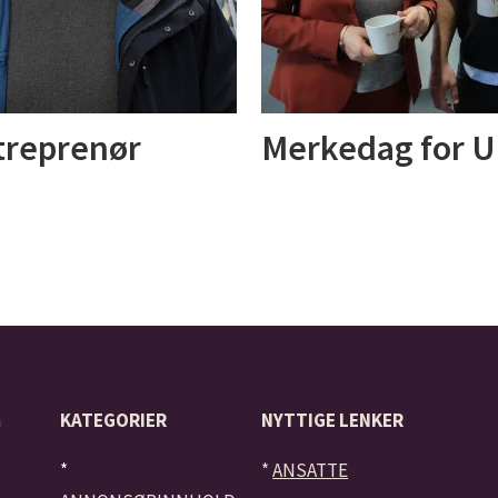
ntreprenør
Merkedag for U
å
KATEGORIER
NYTTIGE LENKER
*
*
ANSATTE