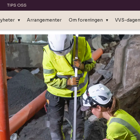
TIPS OSS
yheter
Arrangementer
Om foreningen
VVS-dage