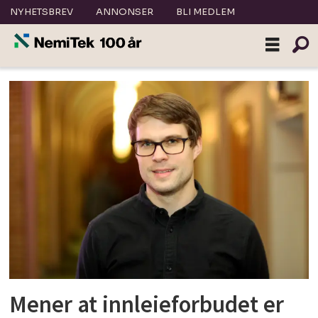
NYHETSBREV
ANNONSER
BLI MEDLEM
Tag:
lo
Mener at innleieforbudet er