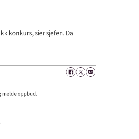
k konkurs, sier sjefen. Da
 og melde oppbud.
p.