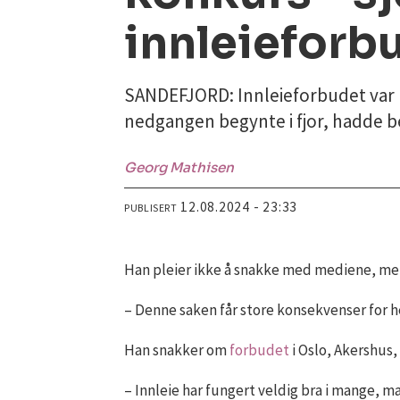
innleieforb
SANDEFJORD: Innleieforbudet var h
nedgangen begynte i fjor, hadde be
Georg
Mathisen
12.08.2024 - 23:33
PUBLISERT
Han pleier ikke å snakke med mediene, men
– Denne saken får store konsekvenser for he
Han snakker om
forbudet
i Oslo, Akershus,
– Innleie har fungert veldig bra i mange, 