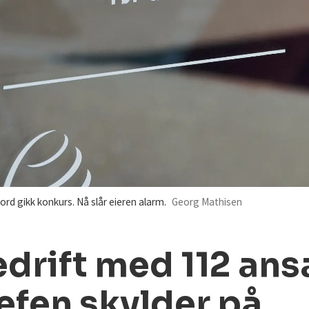
rd gikk konkurs. Nå slår eieren alarm.
Georg Mathisen
drift med 112 ans
efen skylder på