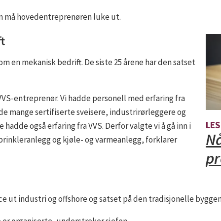
em må hovedentreprenøren luke ut.
t
som en mekanisk bedrift. De siste 25 årene har den satset
 VVS-entreprenør. Vi hadde personell med erfaring fra
dde mange sertifiserte sveisere, industrirørleggere og
LES
hadde også erfaring fra VVS. Derfor valgte vi å gå inn i
Nå
prinkleranlegg og kjøle- og varmeanlegg, forklarer
pr
ce ut industri og offshore og satset på den tradisjonelle bygg
le er organiserte, understreker sjefen.