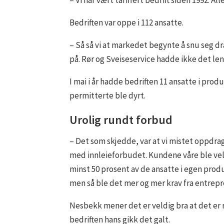
Bedriften var oppe i 112 ansatte.
– Så så vi at markedet begynte å snu seg dr
på. Rør og Sveiseservice hadde ikke det le
I mai i år hadde bedriften 11 ansatte i prod
permitterte ble dyrt.
Urolig rundt forbud
– Det som skjedde, var at vi mistet oppdra
med innleieforbudet. Kundene våre ble vel
minst 50 prosent av de ansatte i egen produk
men så ble det mer og mer krav fra entrepr
Nesbekk mener det er veldig bra at det er 
bedriften hans gikk det galt.