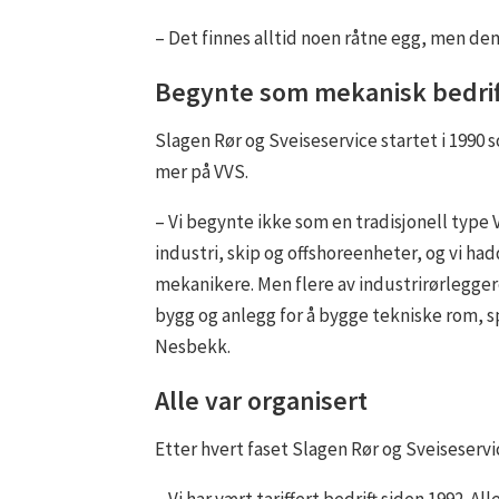
– Det finnes alltid noen råtne egg, men d
Begynte som mekanisk bedrif
Slagen Rør og Sveiseservice startet i 1990 
mer på VVS.
– Vi begynte ikke som en tradisjonell type
industri, skip og offshoreenheter, og vi ha
mekanikere. Men flere av industrirørleggere 
bygg og anlegg for å bygge tekniske rom, s
Nesbekk.
Alle var organisert
Etter hvert faset Slagen Rør og Sveiseservi
– Vi har vært tariffert bedrift siden 1992. Al