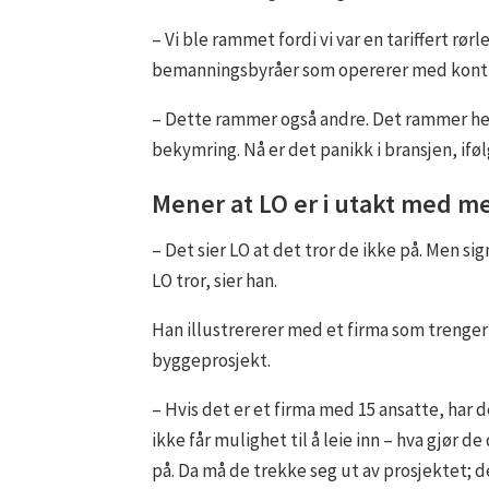
– Vi ble rammet fordi vi var en tariffert r
bemanningsbyråer som opererer med kontrakt
– Dette rammer også andre. Det rammer hele
bekymring. Nå er det panikk i bransjen, if
Mener at LO er i utakt med
– Det sier LO at det tror de ikke på. Men sig
LO tror, sier han.
Han illustrererer med et firma som trenger
byggeprosjekt.
– Hvis det er et firma med 15 ansatte, har d
ikke får mulighet til å leie inn – hva gjør 
på. Da må de trekke seg ut av prosjektet; de