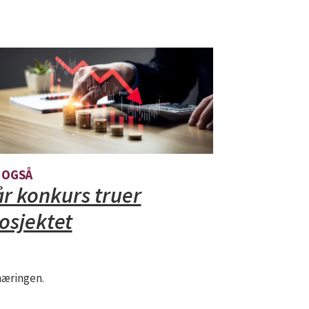
 OGSÅ
r konkurs truer
osjektet
enæringen.