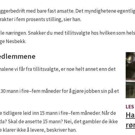
ørleggerbedrift med bare fast ansatte. Det myndighetene egentli
er i fem prosents stilling, sier han.
 næringen. Snakker du med tillitsvalgte hos hvilken som helst
ølge Nesbekk.
 medlemmene
nalene vi får fra tillitsvalgte, er noe helt annet enn det
 30 mann i fire–fem måneder for å gjøre jobben sin på et
LES
Har
e tidligere leid inn 15 mann i fire–fem måneder. Når de
de da? Skal de ansette 15 mann? Nei, det gambler de ikke
rø
 klarer ikke å levere, beskriver han.