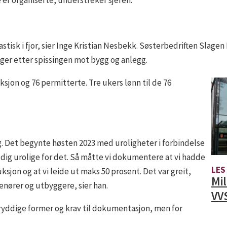
astisk i fjor, sier Inge Kristian Nesbekk. Søsterbedriften Slag
nger etter spissingen mot bygg og anlegg.
uksjon og 76 permitterte. Tre ukers lønn til de 76
g. Det begynte høsten 2023 med uroligheter i forbindelse
dig urolige for det. Så måtte vi dokumentere at vi hadde
LES
sjon og at vi leide ut maks 50 prosent. Det var greit,
Mil
enører og utbyggere, sier han.
VV
ryddige former og krav til dokumentasjon, men for