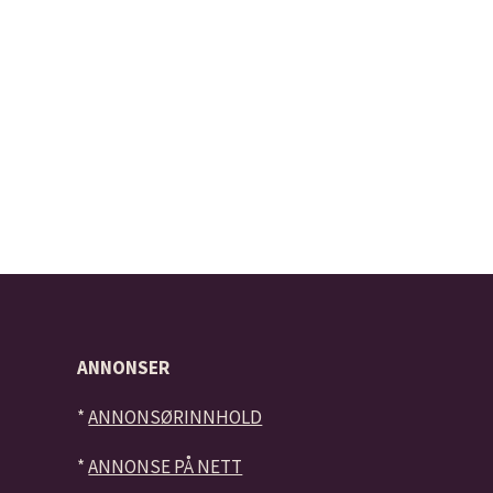
ANNONSER
*
ANNONSØRINNHOLD
*
ANNONSE PÅ NETT