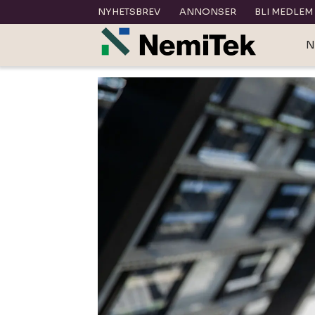
NYHETSBREV
ANNONSER
BLI MEDLEM
N
Tag:
sintef
byggforsk