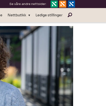
Se våre andre nettsider:
ne
Nettbutikk
Ledige stillinger