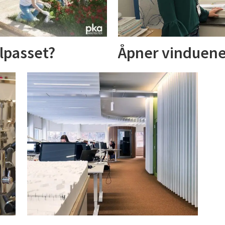
lpasset?
Åpner vinduene