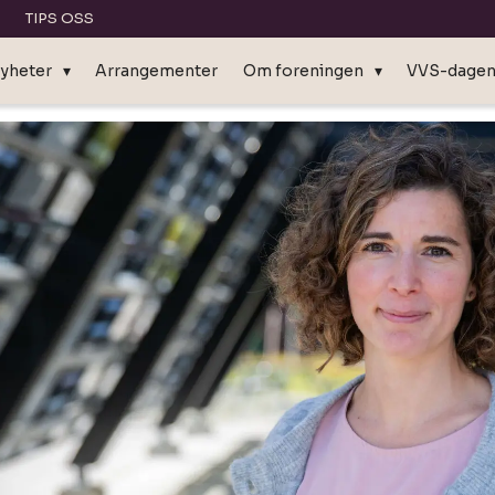
TIPS OSS
yheter
Arrangementer
Om foreningen
VVS-dage