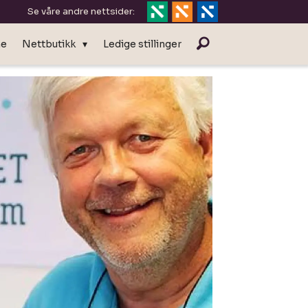
Se våre andre nettsider:
ne
Nettbutikk
Ledige stillinger