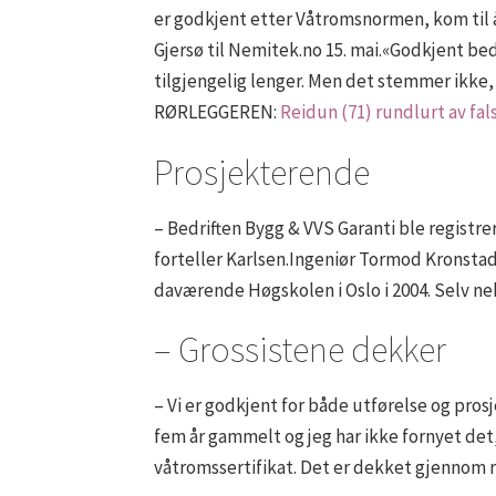
er godkjent etter Våtromsnormen, kom til å
Gjersø til Nemitek.no 15. mai.«Godkjent bed
tilgjengelig lenger. Men det stemmer ikke,
RØRLEGGEREN:
Reidun (71) rundlurt av fa
Prosjekterende
– Bedriften Bygg & VVS Garanti ble registr
forteller Karlsen.Ingeniør Tormod Kronstad
daværende Høgskolen i Oslo i 2004. Selv nek
– Grossistene dekker
– Vi er godkjent for både utførelse og pros
fem år gammelt og jeg har ikke fornyet det,
våtromssertifikat. Det er dekket gjennom rø