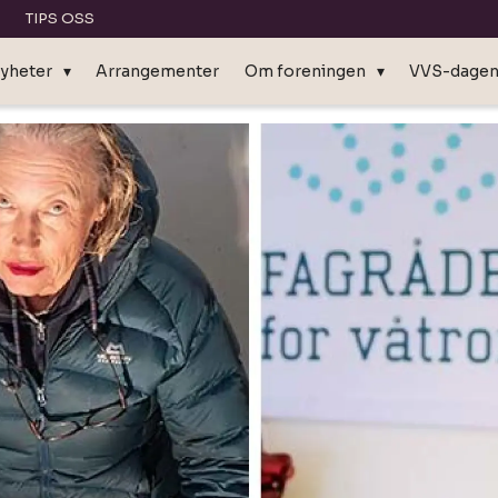
TIPS OSS
yheter
Arrangementer
Om foreningen
VVS-dage