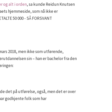
 og alt i orden
, sa kunde Reidun Knutsen
rmaets hjemmeside, som nå ikke er
.BETALTE 50 000 - SÅ FORSVANT
 mars 2018, men ikke som utførende,
ørutdannelsen sin – han er bachelor fra den
øringen:
adde det på utførelse, også, men det er over
 har godkjente folk som har