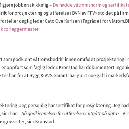
 gjøre jobben skikkelig.–
De hadde våtromsnorm og sertifikater
rift for prosjektering og utførelse i BVN av FFV» sto det på fi
 forteller daglig leder Cato Ove Karlsen i Fagrådet for våtrom
lsk rørleggermester
ert som godkjent våtromsbedrift innen området prosjektering i
 er oppført som faglig leder. Kronstad har dokumentert ingeni
ter han for at Bygg & VVS Garanti har gjort noe galt i markedsf
jektering. Jeg personlig har sertifikat for prosjektering. Jeg h
 sier han.
– Så godkjennelsen for utførelse er utgått på dato?
– Vi
rgrossister, sier Kronstad.