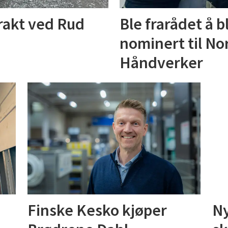
trakt ved Rud
Ble frarådet å b
nominert til No
Håndverker
Finske Kesko kjøper
Ny