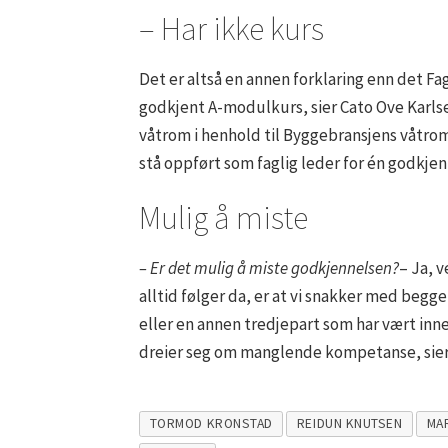
– Har ikke kurs
Det er altså en annen forklaring enn det Fa
godkjent A-modulkurs, sier Cato Ove Karlsen
våtrom i henhold til Byggebransjens våtro
stå oppført som faglig leder for én godkjen
Mulig å miste
– Er det mulig å miste godkjennelsen?
– Ja, v
alltid følger da, er at vi snakker med begg
eller en annen tredjepart som har vært inne
dreier seg om manglende kompetanse, sier
TORMOD KRONSTAD
REIDUN KNUTSEN
MA