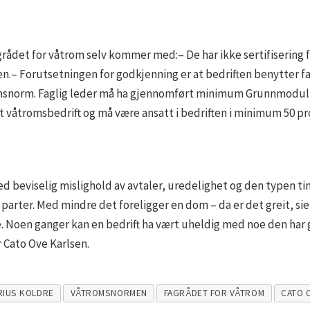
grådet for våtrom selv kommer med:– De har ikke sertifisering f
.– Forutsetningen for godkjenning er at bedriften benytter fag
msnorm. Faglig leder må ha gjennomført minimum Grunnmodul og
t våtromsbedrift og må være ansatt i bedriften i minimum 50 pros
ed beviselig mislighold av avtaler, uredelighet og den typen tin
e parter. Med mindre det foreligger en dom – da er det greit, si
. Noen ganger kan en bedrift ha vært uheldig med noe den har g
 Cato Ove Karlsen.
RIUS KOLDRE
VÅTROMSNORMEN
FAGRÅDET FOR VÅTROM
CATO 