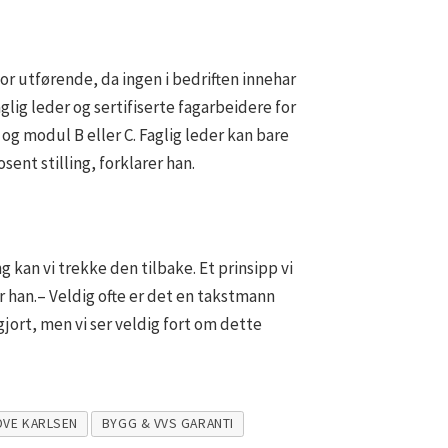
or utførende, da ingen i bedriften innehar
lig leder og sertifiserte fagarbeidere for
 modul B eller C. Faglig leder kan bare
ent stilling, forklarer han.
g kan vi trekke den tilbake. Et prinsipp vi
er han.– Veldig ofte er det en takstmann
jort, men vi ser veldig fort om dette
OVE KARLSEN
BYGG & VVS GARANTI