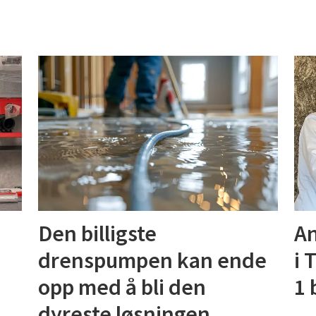
Den billigste
An
drenspumpen kan ende
i 
opp med å bli den
1 
dyreste løsningen