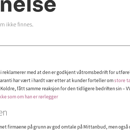
nelse
m ikke finnes.
reklamerer med at den er godkjent våtromsbedrift for utførelse.
aranti har vært i hardt vær etter at kunder forteller om
store t
 Koldre, fått samme reaksjon for den tidligere bedriften sin – V
ikke som om han er rørlegger
en
net firmaene på grunn av god omtale på Mittanbud, men også o