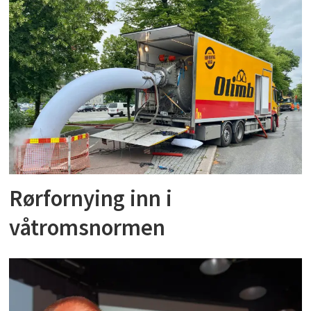
Rørfornying inn i
våtromsnormen