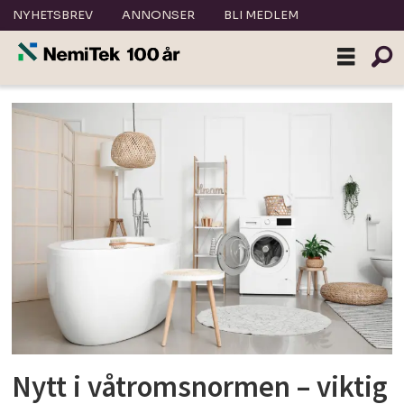
NYHETSBREV
ANNONSER
BLI MEDLEM
Tag:
våtromsnormen
Nytt i våtromsnormen – viktig