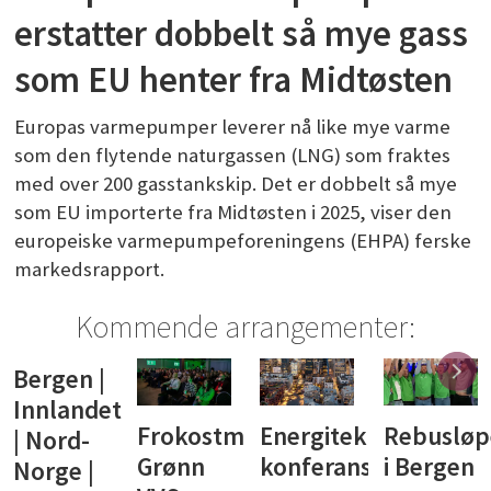
erstatter dobbelt så mye gass
som EU henter fra Midtøsten
Europas varmepumper leverer nå like mye varme
som den flytende naturgassen (LNG) som fraktes
med over 200 gasstankskip. Det er dobbelt så mye
som EU importerte fra Midtøsten i 2025, viser den
europeiske varmepumpeforeningens (EHPA) ferske
markedsrapport.
Kommende arrangementer:
Bergen |
Innlandet
Frokostmøte:
Energiteknisk
Rebusløp
| Nord-
Grønn
konferanse
i Bergen
Norge |