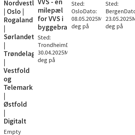
VVS - en
Nordvestlandet
Sted:
Sted:
milepæl
| Oslo |
OsloDato:
BergenDato
for VVS i
08.05.2025Meld
23.05.2025
Rogaland
deg på
deg på
byggebransjen
|
Sørlandet
Sted:
|
TrondheimDato:
30.04.2025Meld
Trøndelag
deg på
|
Vestfold
og
Telemark
|
Østfold
|
Digitalt
Empty