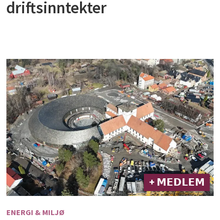
driftsinntekter
+ 𝗠𝗘𝗗𝗟𝗘𝗠
ENERGI & MILJØ