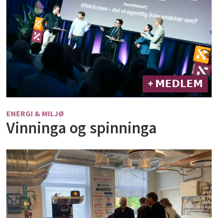
+ 𝗠𝗘𝗗𝗟𝗘𝗠
ENERGI & MILJØ
Vinninga og spinninga