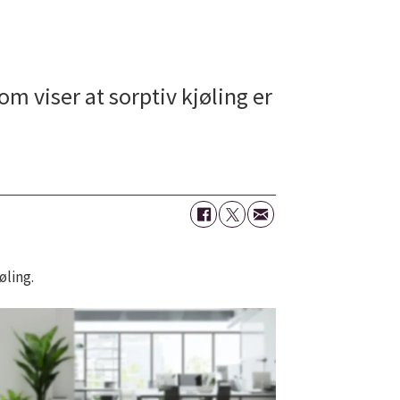
m viser at sorptiv kjøling er
øling.