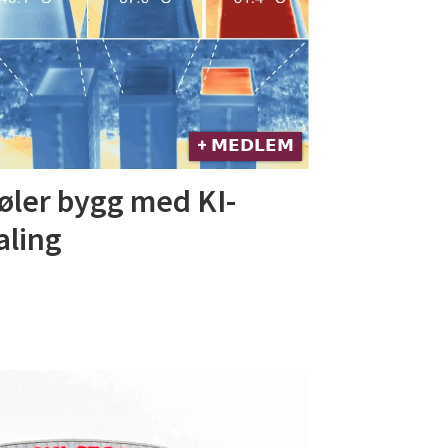
+ 𝗠𝗘𝗗𝗟𝗘𝗠
øler bygg med KI-
ling