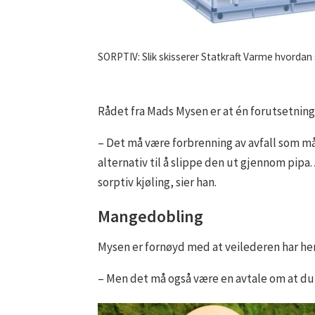
SORPTIV: Slik skisserer Statkraft Varme hvordan so
Rådet fra Mads Mysen er at én forutsetning
– Det må være forbrenning av avfall som m
alternativ til å slippe den ut gjennom pipa
sorptiv kjøling, sier han.
Mangedobling
Mysen er fornøyd med at veilederen har henv
– Men det må også være en avtale om at du f