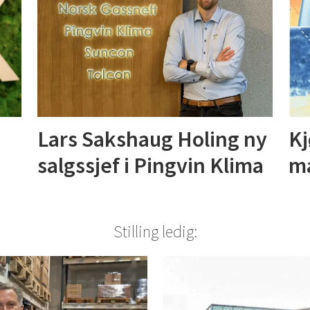
Lars Sakshaug Holing ny
Kj
salgssjef i Pingvin Klima
ma
Stilling ledig: