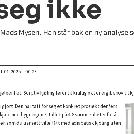
seg ikke
 Mads Mysen. Han står bak en ny analyse so
21.01.2025 - 00:23
øleenhet. Sorptiv kjøling fører til kraftig økt energibehov til kj
 gjort. Den har tatt for seg et konkret prosjekt der fem
 kjøle ned bygningene. Tallet på 4,6 varmeenheter for å
ngen som du uansett ville fått med adiabatisk kjøling uten