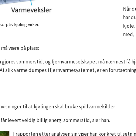
Når du
har du
rptiv kjøling virker.
kjøle.
med, k
 må være på plass:
å gjøres sommerstid, og fjernvarmeselskapet må nærmest få hje
. At slik varme dumpes i fjernvarmesystemet, er en forutsetning
isninger til at kjølingen skal bruke spillvarmekilder.
år levert veldig billig energi sommerstid, sier han.
I rapporten etter analysen sin viser han konkret til set