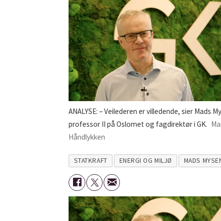
ANALYSE: – Veilederen er villedende, sier Mads M
professor II på Oslomet og fagdirektør i GK.
Ma
Håndlykken
STATKRAFT
ENERGI OG MILJØ
MADS MYSE