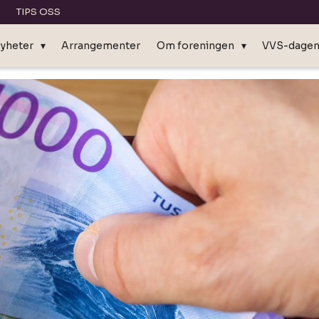
TIPS OSS
yheter
Arrangementer
Om foreningen
VVS-dage