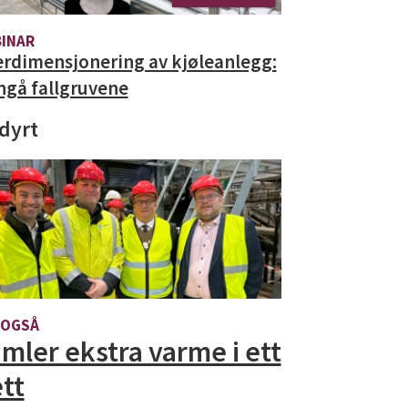
INAR
rdimensjonering av kjøleanlegg:
gå fallgruvene
 dyrt
 OGSÅ
mler ekstra varme i ett
tt