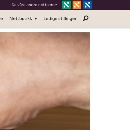
Se våre andre nettsider:
ne
Nettbutikk
Ledige stillinger