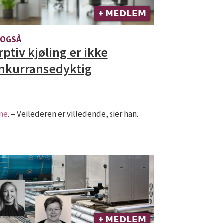
+ 𝗠𝗘𝗗𝗟𝗘𝗠
 OGSÅ
rptiv kjøling er ikke
nkurransedyktig
rme
. – Veilederen er villedende, sier han.
+ 𝗠𝗘𝗗𝗟𝗘𝗠