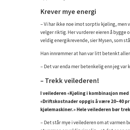
Krever mye energi
– Vi har ikke noe imot sorptiv kjøling, men
velger riktig. Her vurderer eieren å bygge om
veldig energikrevende, sier Mysen, som stå
Han innrømmer at han var litt betenkt alle
– Det var enda mer betenkelig enn jeg var k
– Trekk veilederen!
I veilederen «Kjøling i kombinasjon med
«Driftskostnader oppgis å være 20–40 pr
kjølemaskiner.» Hele veilederen bør tre
– Det står mye i veilederen om at varmen b