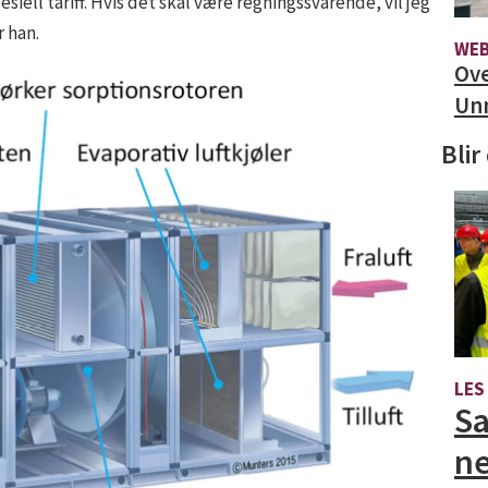
esiell tariff. Hvis det skal være regningssvarende, vil jeg
r han.
WEB
Ove
Unn
Blir
LES
Sa
ne