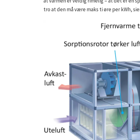
at varmen er veldig rimelig – at det er en sp
tro at den må være maks ti øre per kWh, sie