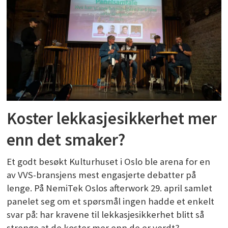
Koster lekkasjesikkerhet mer
enn det smaker?
Et godt besøkt Kulturhuset i Oslo ble arena for en
av VVS-bransjens mest engasjerte debatter på
lenge. På NemiTek Oslos afterwork 29. april samlet
panelet seg om et spørsmål ingen hadde et enkelt
svar på: har kravene til lekkasjesikkerhet blitt så
strenge at de koster mer enn de er verdt?