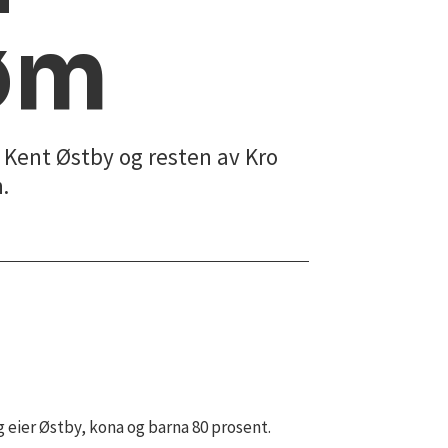
øm
, Kent Østby og resten av Kro
.
g eier Østby, kona og barna 80 prosent.