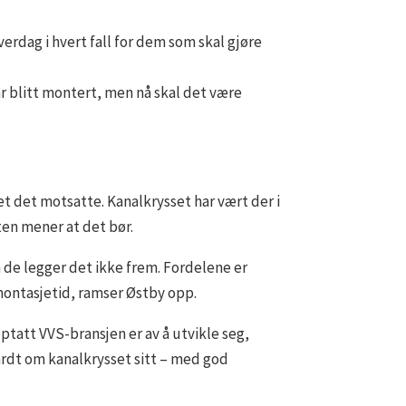
erdag i hvert fall for dem som skal gjøre
ar blitt montert, men nå skal det være
 det motsatte. Kanalkrysset har vært der i
ten mener at det bør.
de legger det ikke frem. Fordelene er
ontasjetid, ramser Østby opp.
ptatt VVS-bransjen er av å utvikle seg,
ardt om kanalkrysset sitt – med god