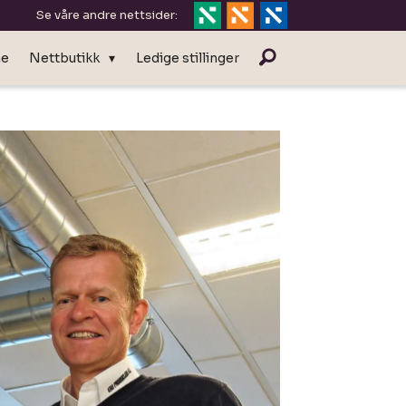
Se våre andre nettsider:
ne
Nettbutikk
Ledige stillinger