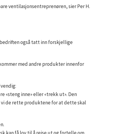
bare ventilasjonsentreprenøren, sier Per H.
edriften også tatt inn forskjellige
 vi kommer med andre produkter innenfor
dvendig:
re «steng inne» eller «trekk ut». Den
r vi de rette produktene for at dette skal
n.
 kan få lov til å reise ut og fortelle om