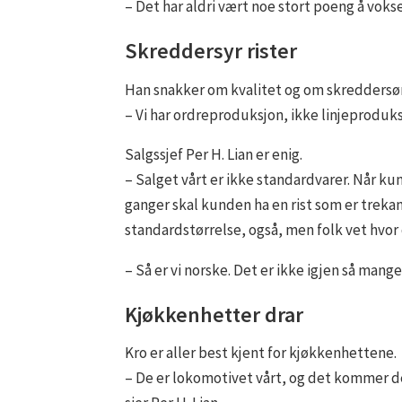
– Det har aldri vært noe stort poeng å vokse
Skreddersyr rister
Han snakker om kvalitet og om skreddersø
– Vi har ordreproduksjon, ikke linjeproduksj
Salgssjef Per H. Lian er enig.
– Salget vårt er ikke standardvarer. Når kun
ganger skal kunden ha en rist som er trekan
standardstørrelse, også, men folk vet hvor de
– Så er vi norske. Det er ikke igjen så man
Kjøkkenhetter drar
Kro er aller best kjent for kjøkkenhettene.
– De er lokomotivet vårt, og det kommer de f