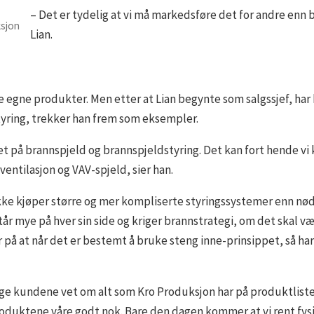
– Det er tydelig at vi må markedsføre det for andre enn 
ksjon
Lian.
 egne produkter. Men etter at Lian begynte som salgssjef, har b
tyring, trekker han frem som eksempler.
edet på brannspjeld og brannspjeldstyring. Det kan fort hende
ntilasjon og VAV-spjeld, sier han.
 ikke kjøper større og mer kompliserte styringssystemer enn nø
tår mye på hver sin side og kriger brannstrategi, om det skal væ
r på at når det er bestemt å bruke steng inne-prinsippet, så ha
ulige kundene vet om alt som Kro Produksjon har på produktliste
roduktene våre godt nok. Bare den dagen kommer at vi rent fysisk