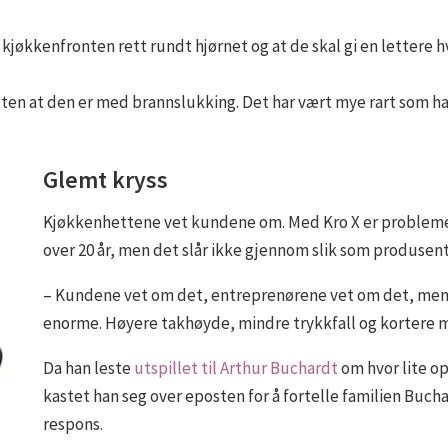
kjøkkenfronten rett rundt hjørnet og at de skal gi en lettere hv
å uten at den er med brannslukking. Det har vært mye rart som h
Glemt kryss
Kjøkkenhettene vet kundene om. Med Kro X er problemet
over 20 år, men det slår ikke gjennom slik som produsen
– Kundene vet om det, entreprenørene vet om det, men 
enorme. Høyere takhøyde, mindre trykkfall og kortere m
Da han leste
utspillet til Arthur Buchardt
om hvor lite op
kastet han seg over eposten for å fortelle familien Buch
respons.