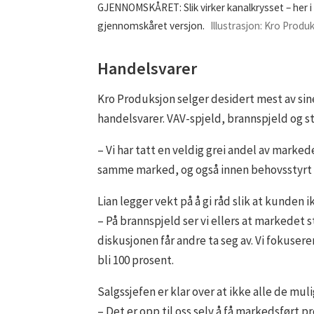
GJENNOMSKÅRET: Slik virker kanalkrysset – her i
gjennomskåret versjon.
Illustrasjon: Kro Produ
Handelsvarer
Kro Produksjon selger desidert mest av sine
handelsvarer. VAV-spjeld, brannspjeld og s
– Vi har tatt en veldig grei andel av mark
samme marked, og også innen behovsstyrt ve
Lian legger vekt på å gi råd slik at kunden
– På brannspjeld ser vi ellers at markedet s
diskusjonen får andre ta seg av. Vi fokusere
bli 100 prosent.
Salgssjefen er klar over at ikke alle de m
– Det er opp til oss selv å få markedsført p