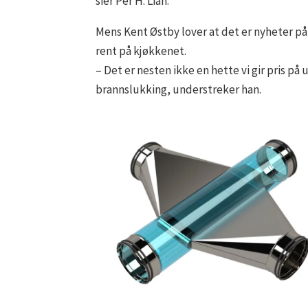
sier Per H. Lian.
Mens Kent Østby lover at det er nyheter på 
rent på kjøkkenet.
– Det er nesten ikke en hette vi gir pris p
brannslukking, understreker han.