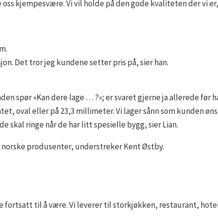
 oss kjempesvære. Vi vil holde på den gode kvaliteten der vi er, 
m.
on. Det tror jeg kundene setter pris på, sier han.
den spør «Kan dere lage … ?»; er svaret gjerne ja allerede før ha
tet, oval eller på 23,3 millimeter. Vi lager sånn som kunden øns
 skal ringe når de har litt spesielle bygg, sier Lian.
ge norske produsenter, understreker Kent Østby.
ortsatt til å være. Vi leverer til storkjøkken, restaurant, hote