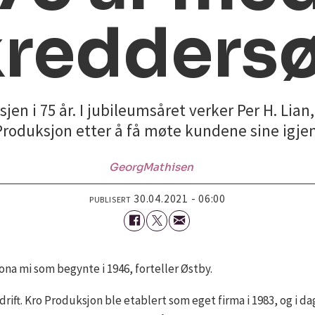
kredders
jen i 75 år. I jubileumsåret verker Per H. Lian
Produksjon etter å få møte kundene sine igjen
Georg
Mathisen
30.04.2021 - 06:00
PUBLISERT
ona mi som begynte i 1946, forteller Østby.
ift. Kro Produksjon ble etablert som eget firma i 1983, og i da