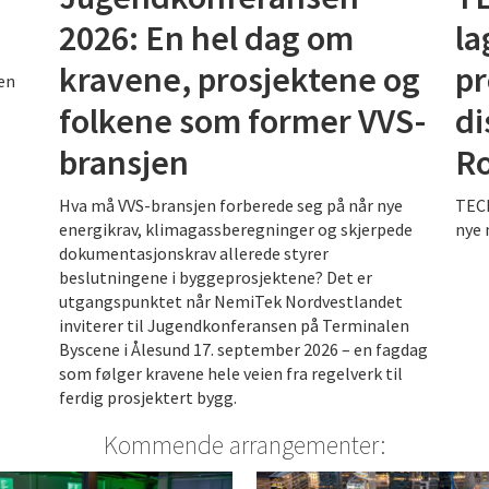
2026: En hel dag om
la
kravene, prosjektene og
pr
en
folkene som former VVS-
di
bransjen
R
Hva må VVS-bransjen forberede seg på når nye
TECE
energikrav, klimagassberegninger og skjerpede
nye 
dokumentasjonskrav allerede styrer
beslutningene i byggeprosjektene? Det er
utgangspunktet når NemiTek Nordvestlandet
inviterer til Jugendkonferansen på Terminalen
Byscene i Ålesund 17. september 2026 – en fagdag
som følger kravene hele veien fra regelverk til
ferdig prosjektert bygg.
Kommende arrangementer: