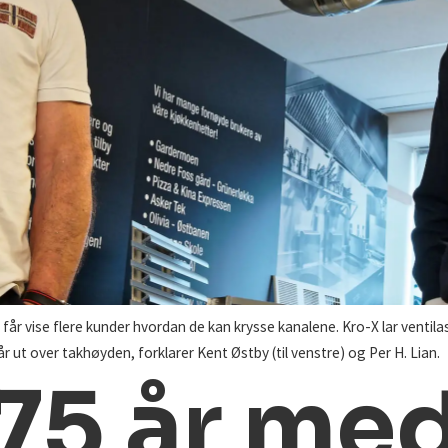
 får vise flere kunder hvordan de kan krysse kanalene. Kro-X lar ventil
år ut over takhøyden, forklarer Kent Østby (til venstre) og Per H. Lian.
75 år me