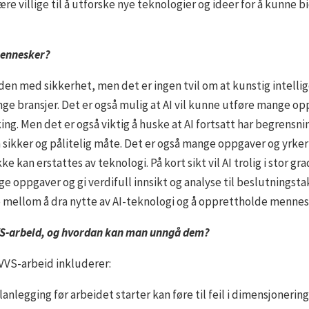
e villige til å utforske nye teknologier og ideer for å kunne bi
 mennesker?
den med sikkerhet, men det er ingen tvil om at kunstig intelli
e bransjer. Det er også mulig at AI vil kunne utføre mange op
ng. Men det er også viktig å huske at AI fortsatt har begrensn
n sikker og pålitelig måte. Det er også mange oppgaver og yrk
ke kan erstattes av teknologi. På kort sikt vil AI trolig i stor 
 oppgaver og gi verdifull innsikt og analyse til beslutningstak
 mellom å dra nytte av AI-teknologi og å opprettholde mennesk
 VVS-arbeid, og hvordan kan man unngå dem?
 VVS-arbeid inkluderer:
lanlegging før arbeidet starter kan føre til feil i dimensjoneri