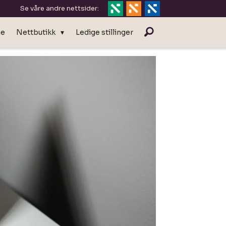
Se våre andre nettsider:
ne
Nettbutikk
Ledige stillinger