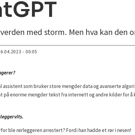
atGPT
 verden med storm. Men hva kan den 
06.04.2023 - 00:05
ungerer?
ital assistent som bruker store mengder data og avanserte algor
nt på enorme mengder tekst fra internett og andre kilder for å
leggervits.
rfor ble rørleggeren arrestert? Fordi han hadde et rør i nesen!