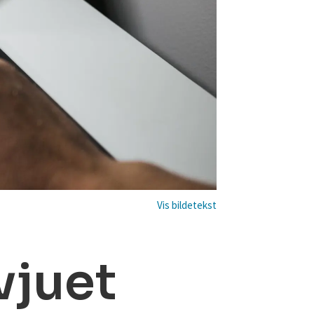
vjuet