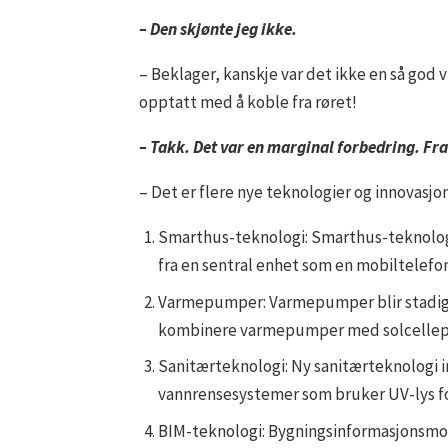
– Den skjønte jeg ikke.
– Beklager, kanskje var det ikke en så god 
opptatt med å koble fra røret!
– Takk. Det var en marginal forbedring. Fra 
– Det er flere nye teknologier og innovasjo
Smarthus-teknologi: Smarthus-teknologi
fra en sentral enhet som en mobiltelefo
Varmepumper: Varmepumper blir stadig m
kombinere varmepumper med solcellepan
Sanitærteknologi: Ny sanitærteknologi i
vannrensesystemer som bruker UV-lys fo
BIM-teknologi: Bygningsinformasjonsmode