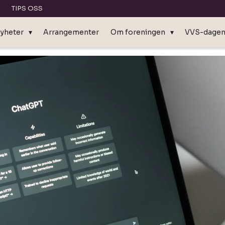
TIPS OSS
yheter
Arrangementer
Om foreningen
VVS-dage