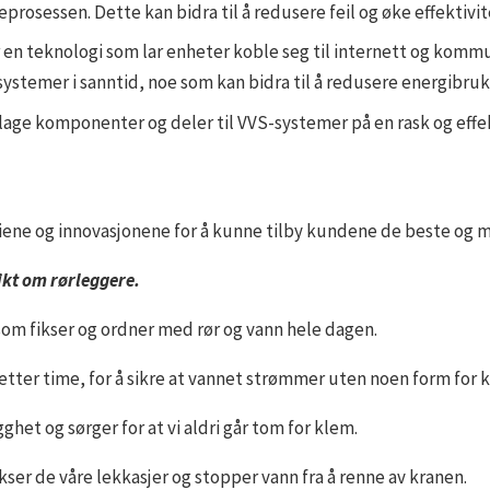
sessen. Dette kan bidra til å redusere feil og øke effektivit
er en teknologi som lar enheter koble seg til internett og kom
systemer i sanntid, noe som kan bidra til å redusere energibruk
å lage komponenter og deler til VVS-systemer på en rask og effek
giene og innovasjonene for å kunne tilby kundene de beste og m
dikt om rørleggere.
som fikser og ordner med rør og vann hele dagen.
etter time, for å sikre at vannet strømmer uten noen form for 
ghet og sørger for at vi aldri går tom for klem.
ser de våre lekkasjer og stopper vann fra å renne av kranen.