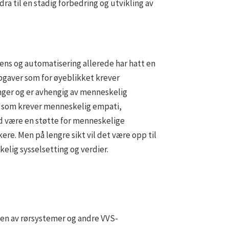
dra til en stadig forbedring og utvikling av
gens og automatisering allerede har hatt en
pgaver som for øyeblikket krever
inger og er avhengig av menneskelig
er som krever menneskelig empati,
grad være en støtte for menneskelige
ere. Men på lengre sikt vil det være opp til
elig sysselsetting og verdier.
ngen av rørsystemer og andre VVS-