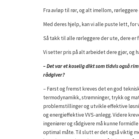
Fra avløp til rør, og alt imellom, rørlegg
Med deres hjelp, kan vi alle puste lett, for v
Så takk til alle rørleggere der ute, dere er
Vi setter pris på alt arbeidet dere gjør, og 
– Det var et koselig dikt som tidvis også r
rådgiver?
– Først og fremst kreves det en god teknis
termodynamikk, strømninger, trykk og mate
problemstillinger og utvikle effektive løs
og energieffektive VVS-anlegg. Videre kr
ingeniører og rådgivere må kunne formidle t
optimal måte. Til slutt er det også viktig 