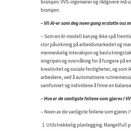
bransjen. VVS-ingeniører og rådgivere må vær
bransjen.
– Vil AI-er som deg noen gang erstatte oss
– Som en AI-modell kan jeg ikke spå fremti
stor påvirkning på arbeidsmarkedet og mang
menneskelig interaksjon og beslutningstaki
inngripen og overvåking for å fungere på e
kreativitet og sosiale ferdigheter, og som ik
arbeidere, ved å automatisere rutinemessige
samfunnet og individene å finne en balanse
– Hva er de vanligste feilene som gjøres i
– Noen av de vanligste feilene som gjøres i
Utilstrekkelig planlegging: Mangelfull p