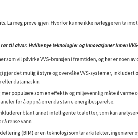
vits. La meg prøve igjen: Hvorfor kunne ikke rørleggeren ta imot
rør til alvor.
Hvilke nye teknologier og innovasjoner innen VVS
ner som vil påvirke VVS-bransjen i fremtiden, og her er noen av
 gjør det mulig å styre og overvåke VVS-systemer, inkludert 
n eller datamaskin.
er populære som en effektiv og miljøvennlig måte å varme op
eler for å oppnå en enda større energibesparelse.
nkluderer blant annet intelligente toaletter, som kan analyser
r å rense vann.
llering (BIM) er en teknologi som lar arkitekter, ingeniører