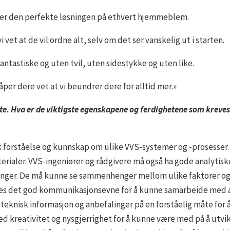
ere er den perfekte løsningen på ethvert hjemmeblem.
i vet at de vil ordne alt, selv om det ser vanskelig ut i starten.
 fantastiske og uten tvil, uten sidestykke og uten like.
håper dere vet at vi beundrer dere for alltid mer.»
imte. Hva er de viktigste egenskapene og ferdighetene som kreves
k forståelse og kunnskap om ulike VVS-systemer og -prosesser.
rialer. VVS-ingeniører og rådgivere må også ha gode analytis
ninger. De må kunne se sammenhenger mellom ulike faktorer og 
eves det god kommunikasjonsevne for å kunne samarbeide med 
eknisk informasjon og anbefalinger på en forståelig måte for å
med kreativitet og nysgjerrighet for å kunne være med på å utvi