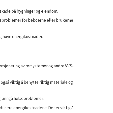
 og skade på bygninger og eiendom.
elseproblemer for beboerne eller brukerne
 og høye energikostnader.
mensjonering av rørsystemer og andre VVS-
r også viktig å benytte riktig materiale og
 og unngå helseproblemer.
redusere energikostnadene. Det er viktig å