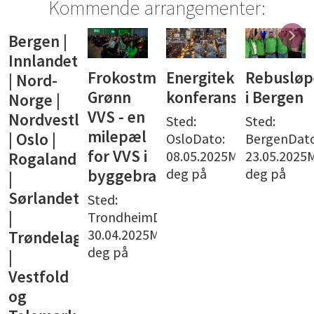
Kommende arrangementer:
Bergen |
Innlandet
Frokostmøte:
Energiteknisk
Rebusløp
| Nord-
Grønn
konferanse
i Bergen
Norge |
VVS - en
Nordvestlandet
Sted:
Sted:
milepæl
| Oslo |
OsloDato:
BergenDato
for VVS i
08.05.2025Meld
23.05.2025
Rogaland
deg på
deg på
byggebransjen
|
Sørlandet
Sted:
|
TrondheimDato:
30.04.2025Meld
Trøndelag
deg på
|
Vestfold
og