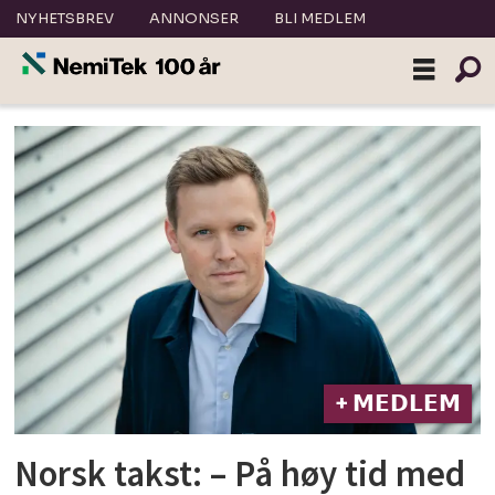
NYHETSBREV
ANNONSER
BLI MEDLEM
Tag:
avhendingsloven
+ 𝗠𝗘𝗗𝗟𝗘𝗠
Norsk takst: – På høy tid med