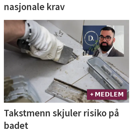
nasjonale krav
+ 𝗠𝗘𝗗𝗟𝗘𝗠
Takstmenn skjuler risiko på
badet