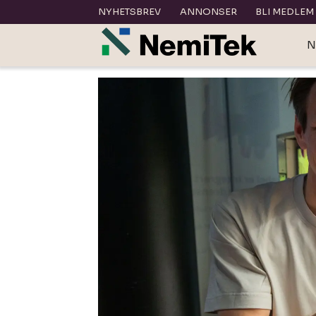
NYHETSBREV
ANNONSER
BLI MEDLEM
N
Tag:
brannsikring
av
ventilasjonsanlegg