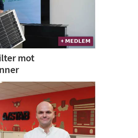
+ 𝗠𝗘𝗗𝗟𝗘𝗠
ilter mot
anner