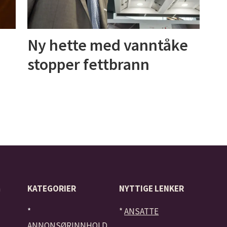
l
Ny hette med vanntåke
stopper fettbrann
å
KATEGORIER
NYTTIGE LENKER
*
*
ANSATTE
ANNONSØRINNHOLD