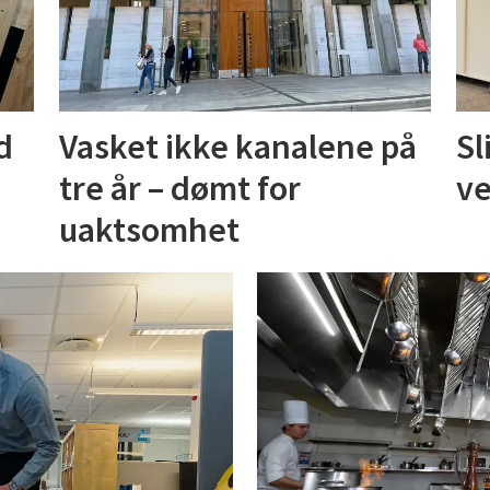
d
Vasket ikke kanalene på
Sl
tre år – dømt for
ve
uaktsomhet