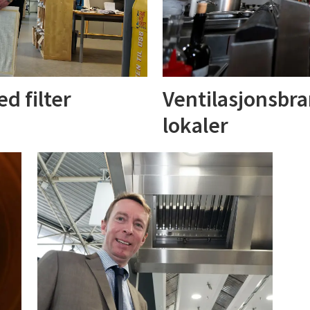
d filter
Ventilasjonsbra
lokaler