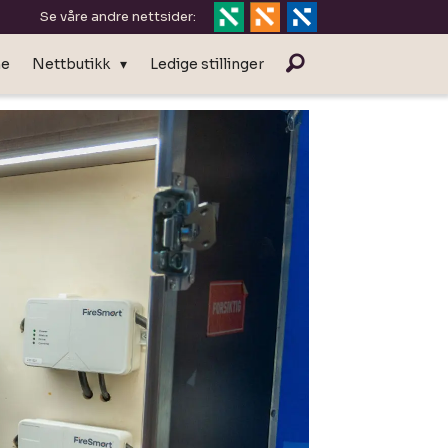
Se våre andre nettsider:
ne
Nettbutikk
Ledige stillinger