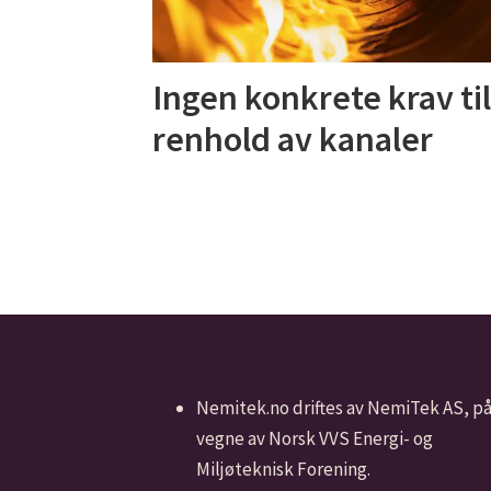
Ingen konkrete krav ti
renhold av kanaler
Nemitek.no driftes av NemiTek AS, p
vegne av Norsk VVS Energi- og
Miljøteknisk Forening.