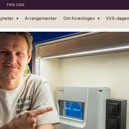
TIPS OSS
yheter
Arrangementer
Om foreningen
VVS-dage