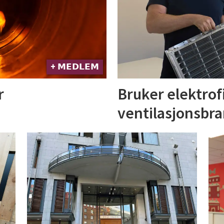
+ 𝗠𝗘𝗗𝗟𝗘𝗠
r
Bruker elektrof
ventilasjonsbr