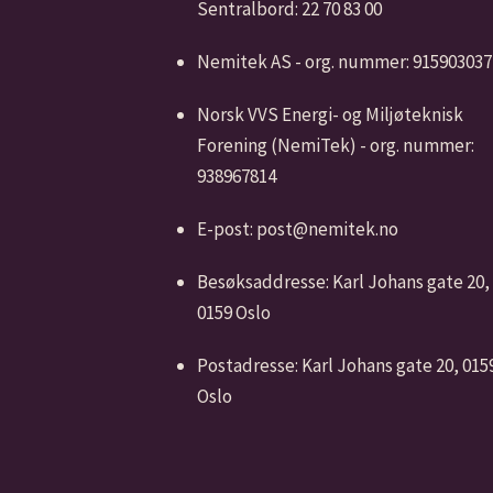
Sentralbord: 22 70 83 00
Nemitek AS - org. nummer: 915903037
Norsk VVS Energi- og Miljøteknisk
Forening (NemiTek) - org. nummer:
938967814
E-post: post@nemitek.no
Besøksaddresse: Karl Johans gate 20,
0159 Oslo
Postadresse: Karl Johans gate 20, 015
Oslo