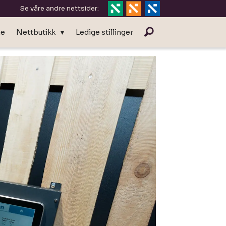
Se våre andre nettsider:
ne
Nettbutikk
Ledige stillinger