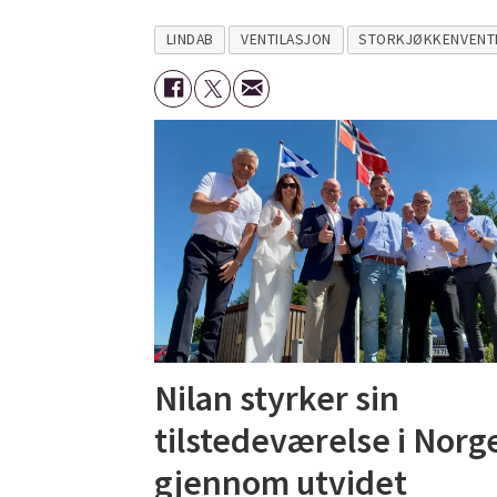
LINDAB
VENTILASJON
STORKJØKKENVENT
Nilan styrker sin
tilstedeværelse i Norg
gjennom utvidet