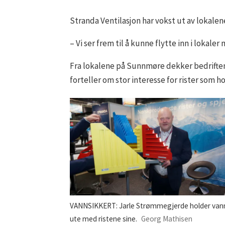
Stranda Ventilasjon har vokst ut av lokalene
– Vi ser frem til å kunne flytte inn i loka
Fra lokalene på Sunnmøre dekker bedrift
forteller om stor interesse for rister som h
VANNSIKKERT: Jarle Strømmegjerde holder van
ute med ristene sine.
Georg Mathisen