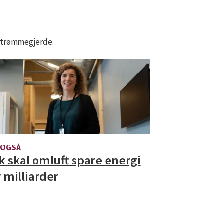
e Strømmegjerde.
 OGSÅ
ik skal omluft spare energi
r milliarder