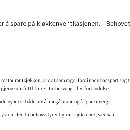
 å spare på kjøkkenventilasjonen. – Behovet v
 restaurantkjøkken, er det som regel fordi noen har spart seg 
er gjerne om fettfilteret Turboswing i den forbindelse.
gode nyheter både om å unngå brann og å spare energi:
system der du behovsstyrer flyten i kjøkkenet, sier han.