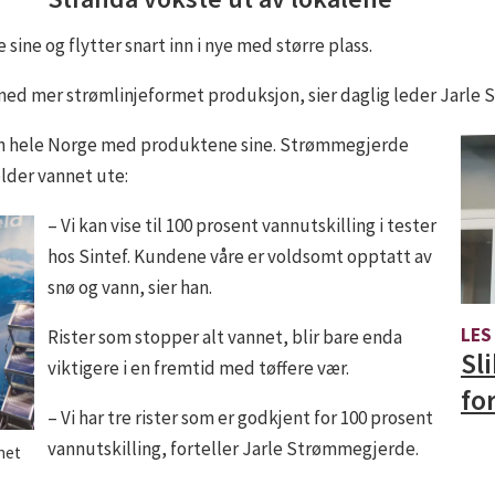
 sine og flytter snart inn i nye med større plass.
ler med mer strømlinjeformet produksjon, sier daglig leder Jarl
en hele Norge med produktene sine. Strømmegjerde
older vannet ute:
– Vi kan vise til 100 prosent vannutskilling i tester
hos Sintef. Kundene våre er voldsomt opptatt av
snø og vann, sier han.
LES
Rister som stopper alt vannet, blir bare enda
Sl
viktigere i en fremtid med tøffere vær.
fo
– Vi har tre rister som er godkjent for 100 prosent
vannutskilling, forteller Jarle Strømmegjerde.
net