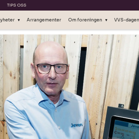
TIPS OSS
yheter
Arrangementer
Om foreningen
VVS-dage