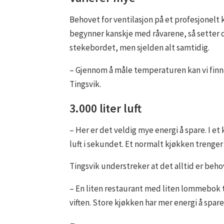
Behovet for ventilasjon på et profesjonelt 
begynner kanskje med råvarene, så setter 
stekebordet, men sjelden alt samtidig.
– Gjennom å måle temperaturen kan vi finne
Tingsvik.
3.000 liter luft
– Her er det veldig mye energi å spare. I et
luft i sekundet. Et normalt kjøkken trenger 
Tingsvik understreker at det alltid er beho
– En liten restaurant med liten lommebok tr
viften. Store kjøkken har mer energi å spar