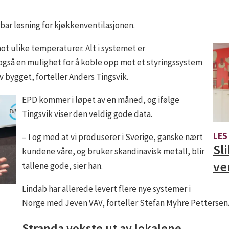
rbar løsning for kjøkkenventilasjonen.
ot ulike temperaturer. Alt i systemet er
også en mulighet for å koble opp mot et styringssystem
bygget, forteller Anders Tingsvik.
EPD kommer i løpet av en måned, og ifølge
Tingsvik viser den veldig gode data.
LES
– I og med at vi produserer i Sverige, ganske nært
Sl
kundene våre, og bruker skandinavisk metall, blir
ve
tallene gode, sier han.
Lindab har allerede levert flere nye systemer i
Norge med Jeven VAV, forteller Stefan Myhre Pettersen
Stranda vokste ut av lokalene