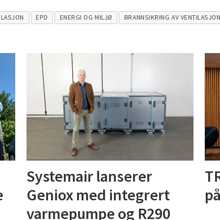
ILASJON
EPD
ENERGI OG MILJØ
BRANNSIKRING AV VENTILASJO
Systemair lanserer
TR
e
Geniox med integrert
på
varmepumpe og R290