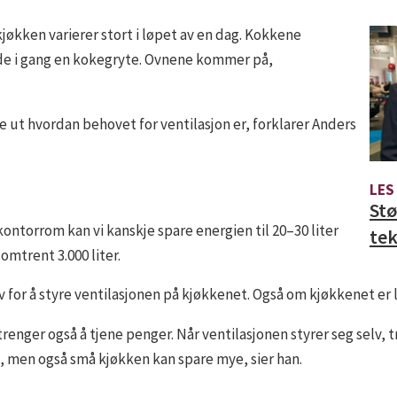
kjøkken varierer stort i løpet av en dag. Kokkene
de i gang en kokegryte. Ovnene kommer på,
 ut hvordan behovet for ventilasjon er, forklarer Anders
LES
Stø
 kontorrom kan vi kanskje spare energien til 20–30 liter
tek
omtrent 3.000 liter.
v for å styre ventilasjonen på kjøkkenet. Også om kjøkkenet er l
enger også å tjene penger. Når ventilasjonen styrer seg selv, t
e, men også små kjøkken kan spare mye, sier han.