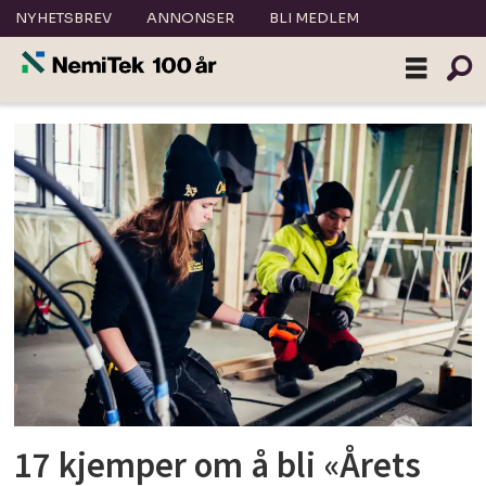
NYHETSBREV
ANNONSER
BLI MEDLEM
Tag:
eriksen
jensen
17 kjemper om å bli «Årets