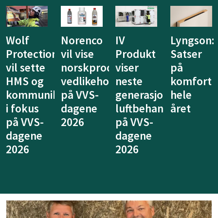
IV
Lyngson:
Niprox
KE
Produkt
Satser
lanserer
Fibertec
duserte
viser
på
nytt
vil vise
ldsprodukter
neste
komfort
system
at
generasjon
hele
for
ventilasj
luftbehandling
året
legionellasikring
kan
på VVS-
på VVS-
tenkes
dagene
dagene
annerled
2026