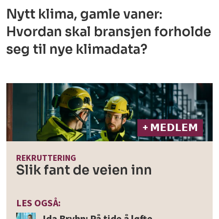
Nytt klima, gamle vaner:
Hvordan skal bransjen forholde
seg til nye klimadata?
+ 𝗠𝗘𝗗𝗟𝗘𝗠
REKRUTTERING
Slik fant de veien inn
LES OGSÅ:
Ida Bryhn: På tide å løfte