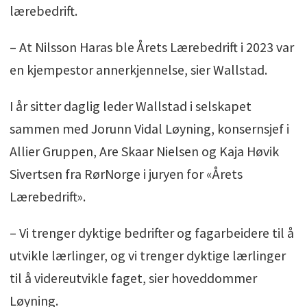
lærebedrift.
Roller bedriften tar på seg i
opplæringssammenheng
– At Nilsson Haras ble Årets Lærebedrift i 2023 var
Bedriftene må også være medlem av
en kjempestor annerkjennelse, sier Wallstad.
RørNorge
I år sitter daglig leder Wallstad i selskapet
sammen med Jorunn Vidal Løyning, konsernsjef i
Allier Gruppen, Are Skaar Nielsen og Kaja Høvik
Sivertsen fra RørNorge i juryen for «Årets
Lærebedrift».
– Vi trenger dyktige bedrifter og fagarbeidere til å
utvikle lærlinger, og vi trenger dyktige lærlinger
til å videreutvikle faget, sier hoveddommer
Løyning.