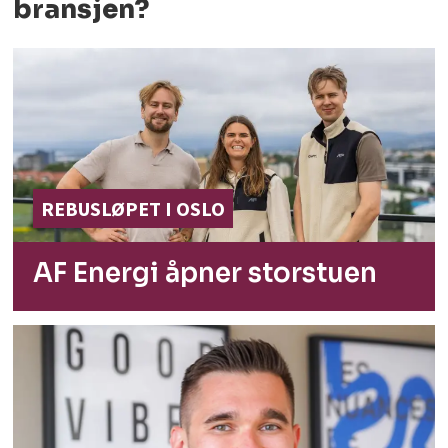
bransjen?
REBUSLØPET I OSLO
AF Energi åpner
storstuen