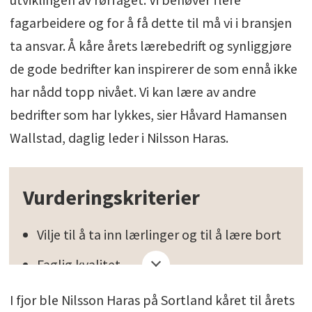
fagarbeidere og for å få dette til må vi i bransjen
ta ansvar. Å kåre årets lærebedrift og synliggjøre
de gode bedrifter kan inspirerer de som ennå ikke
har nådd topp nivået. Vi kan lære av andre
bedrifter som har lykkes, sier Håvard Hamansen
Wallstad, daglig leder i Nilsson Haras.
Vurderingskriterier
Vilje til å ta inn lærlinger og til å lære bort
Faglig kvalitet
Læremiljø/ivaretakelse av lærlinger
I fjor ble Nilsson Haras på Sortland kåret til årets