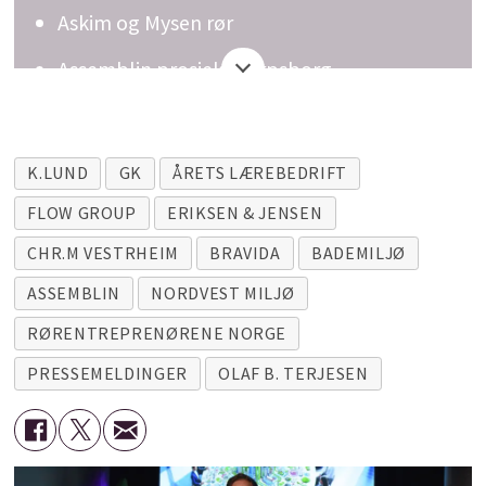
Askim og Mysen rør
Assemblin prosjekt Sarpsborg
Bravida Norge, Oslo & Sandvika Rør Service
Bravida Norge, Romerike Rør Service
K.LUND
GK
ÅRETS LÆREBEDRIFT
Chr. M. Vestrheim AS
FLOW GROUP
ERIKSEN & JENSEN
Dpend VVS
CHR.M VESTRHEIM
BRAVIDA
BADEMILJØ
ASSEMBLIN
NORDVEST MILJØ
Eriksen & Jensen AS
RØRENTREPRENØRENE NORGE
FLOW Trøndelag VVS
PRESSEMELDINGER
OLAF B. TERJESEN
GK Norge, Avdeling Trondheim rør
Gran VVS AS