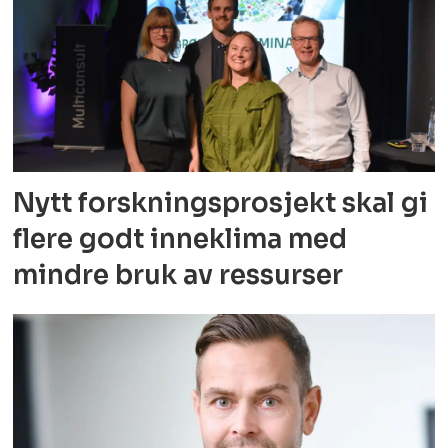
HR Rør
K. Lund AS
Midbøe AS
Nordvest Miljø AS
Olaf B. Terjesen AS
Nytt forskningsprosjekt skal gi
Skien Rørleggerforretning AS
flere godt
inneklima med
Øivind Lystad AS, Bademiljø
mindre bruk av ressurser