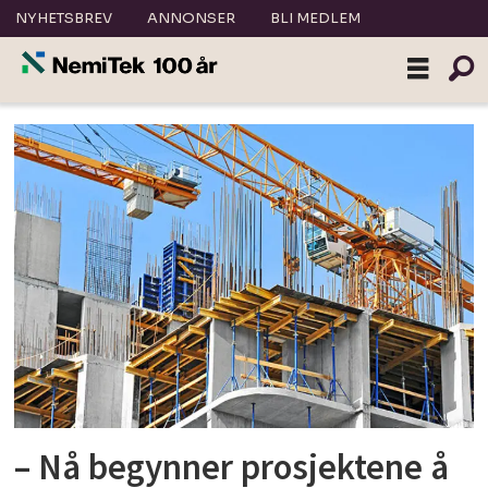
NYHETSBREV
ANNONSER
BLI MEDLEM
Tag:
hent
– Nå begynner prosjektene å