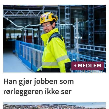
+ 𝗠𝗘𝗗𝗟𝗘𝗠
Han gjør jobben som
rørleggeren ikke ser