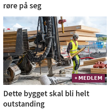
røre på seg
+ 𝗠𝗘𝗗𝗟𝗘𝗠
Dette bygget skal bli helt
outstanding