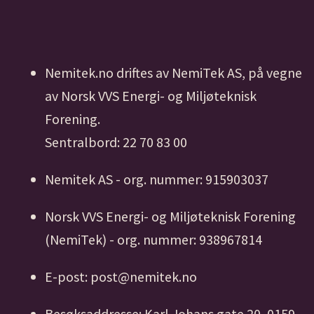
Nemitek.no driftes av NemiTek AS, på vegne
av Norsk VVS Energi- og Miljøteknisk
Forening.
Sentralbord: 22 70 83 00
Nemitek AS - org. nummer: 915903037
Norsk VVS Energi- og Miljøteknisk Forening
(NemiTek) - org. nummer: 938967814
E-post: post@nemitek.no
Besøksaddresse: Karl Johans gate 20, 0159