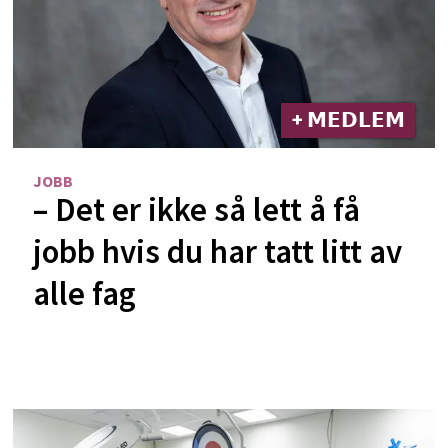
+ 𝗠𝗘𝗗𝗟𝗘𝗠
JOBB
– Det er ikke så lett å få
jobb hvis du har tatt litt av
alle fag