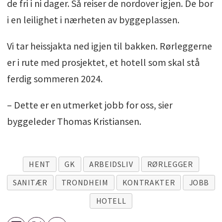
de fri i ni dager. Så reiser de nordover igjen. De bor
i en leilighet i nærheten av byggeplassen.
Vi tar heissjakta ned igjen til bakken. Rørleggerne
er i rute med prosjektet, et hotell som skal stå
ferdig sommeren 2024.
– Dette er en utmerket jobb for oss, sier
byggeleder Thomas Kristiansen.
HENT
GK
ARBEIDSLIV
RØRLEGGER
SANITÆR
TRONDHEIM
KONTRAKTER
JOBB
HOTELL