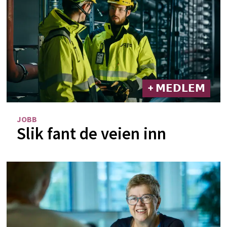
+ 𝗠𝗘𝗗𝗟𝗘𝗠
JOBB
Slik fant de veien inn