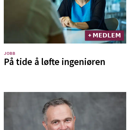
+ 𝗠𝗘𝗗𝗟𝗘𝗠
JOBB
På tide å løfte ingeniøren