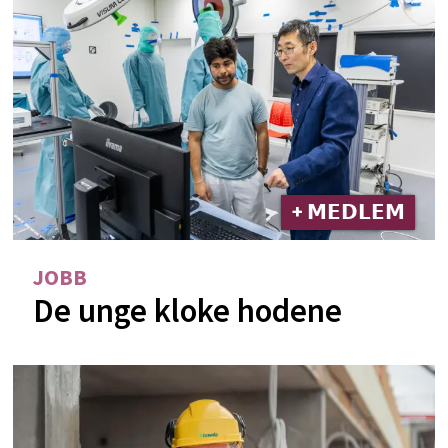
+ 𝗠𝗘𝗗𝗟𝗘𝗠
JOBB
De unge kloke hodene