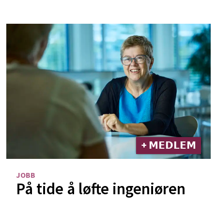
+ 𝗠𝗘𝗗𝗟𝗘𝗠
JOBB
På tide å løfte ingeniøren