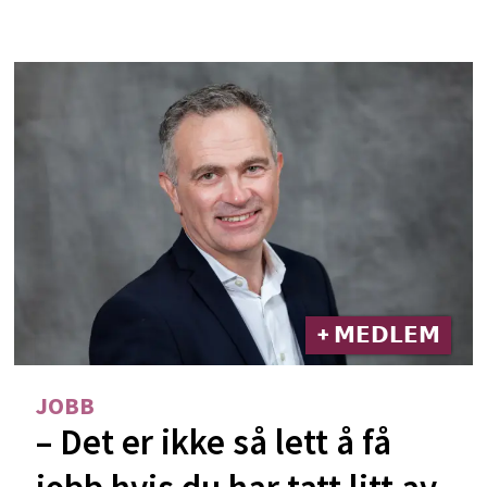
+ 𝗠𝗘𝗗𝗟𝗘𝗠
JOBB
– Det er ikke så lett å få