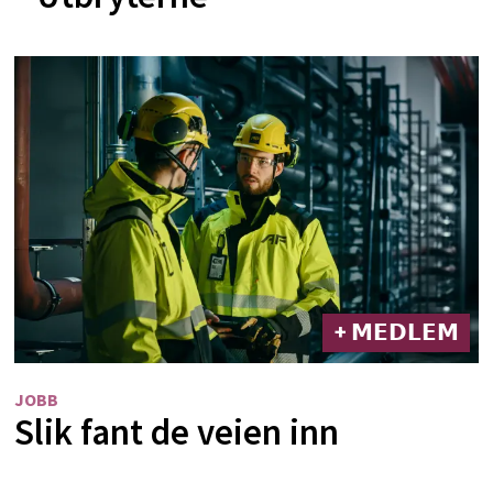
+ 𝗠𝗘𝗗𝗟𝗘𝗠
JOBB
Slik fant de veien inn