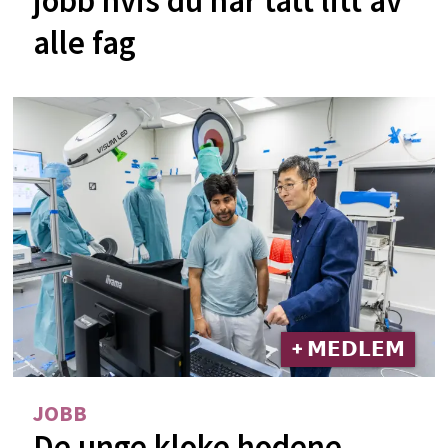
jobb hvis du har tatt litt av
alle fag
+ 𝗠𝗘𝗗𝗟𝗘𝗠
JOBB
De unge kloke hodene