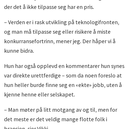
der det å ikke tilpasse seg har en pris.
– Verden er i rask utvikling på teknologifronten,
og man må tilpasse seg eller risikere å miste
konkurransefortrinn, mener jeg. Der håper vi å
kunne bidra.
Hun har også opplevd en kommentarer hun synes
var direkte urettferdige – som da noen foreslo at
hun heller burde finne seg en «ekte» jobb, uten å
kjenne henne eller selskapet.
– Man møter på litt motgang av og til, men for
det meste er det veldig mange flotte folk i
bransjen, sier Vikki.