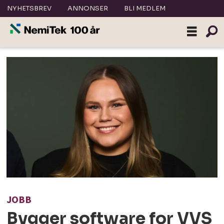
NYHETSBREV
ANNONSER
BLI MEDLEM
JOBB
Bygger software for VVS