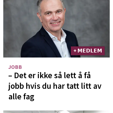
+ 𝗠𝗘𝗗𝗟𝗘𝗠
JOBB
– Det er ikke så lett å få
jobb hvis du har tatt litt av
alle fag