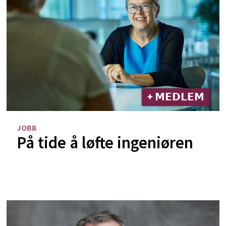
+ 𝗠𝗘𝗗𝗟𝗘𝗠
JOBB
På tide å løfte ingeniøren