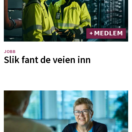
+ 𝗠𝗘𝗗𝗟𝗘𝗠
JOBB
Slik fant de veien inn