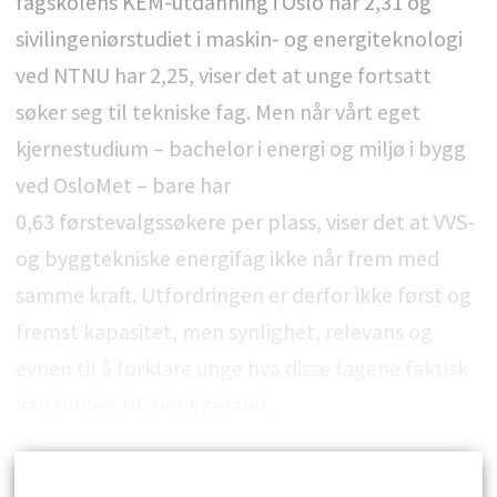
fagskolens KEM-utdanning i Oslo har 2,31 og
sivilingeniørstudiet i maskin- og energiteknologi
ved NTNU har 2,25, viser det at unge fortsatt
søker seg til tekniske fag. Men når vårt eget
kjernestudium – bachelor i energi og miljø i bygg
ved OsloMet – bare har
0,63 førstevalgssøkere per plass, viser det at VVS-
og byggtekniske energifag ikke når frem med
samme kraft. Utfordringen er derfor ikke først og
fremst kapasitet, men synlighet, relevans og
evnen til å forklare unge hva disse fagene faktisk
kan brukes til, sier Egeland.