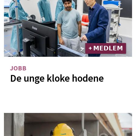
+ 𝗠𝗘𝗗𝗟𝗘𝗠
JOBB
De unge kloke hodene