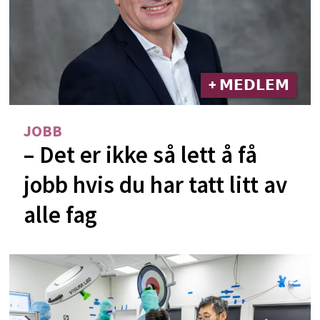
+ 𝗠𝗘𝗗𝗟𝗘𝗠
JOBB
– Det er ikke så lett å få
jobb hvis du har tatt litt av
alle fag