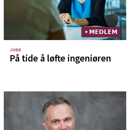
+ 𝗠𝗘𝗗𝗟𝗘𝗠
JOBB
På tide å løfte ingeniøren